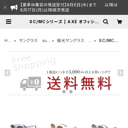
【夏季休業前の発送受付】8月6日(木)まで 以降は
8月17日(月)以降順次発送
SC/MCシリーズ | AXE オフィシャ
ルECショップ
HO
サングラス sun
偏光サングラス p
SC/MCシ
ME
glasses
olarized
リーズ