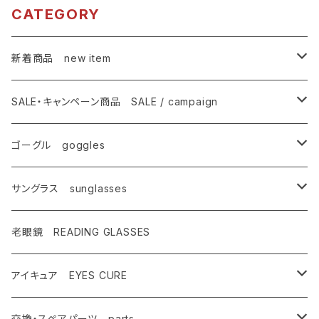
ツーリング ドラ
イブ ランニング
リング ドライブ
CATEGORY
イブ ランニング
ウォーキング サ
ランニング ウォ
ウォーキング サ
イクリング ゴル
ーキング サイク
イクリング ゴル
フ [AXE アッ
リング ゴルフ
新着商品 new item
フ [AXE アッ
クス]
[AXE アックス]
クス]
ゴーグル
SALE・キャンペーン商品 SALE / campaign
サングラス
SALE・特価商品
ゴーグル goggles
キャンペーン対象商品
メンズ Mens
サングラス sunglasses
AX900
レディース Ladies
偏光サングラス polarized
老眼鏡 READING GLASSES
AX800
AX800
ASP-495
ティーン Teen's
調光レンズ photochromic
アイキュア EYES CURE
AX888
OMW-785
ASP-217
AX290
ASPシリーズ
キッズ Kids
夜間運転適合モデル for night driving
大人用 For adults
交換・スペアパーツ parts