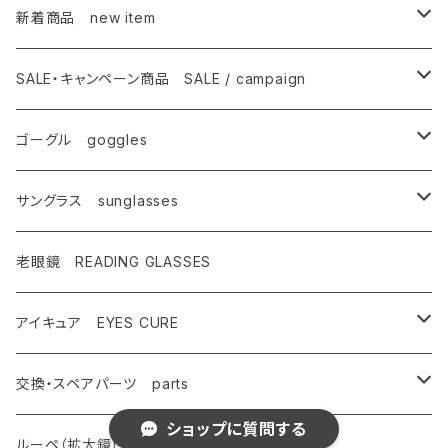
新着商品 new item
ゴーグル
SALE・キャンペーン商品 SALE / campaign
サングラス
SALE・特価商品
ゴーグル goggles
キャンペーン対象商品
メンズ Mens
サングラス sunglasses
AX900
レディース Ladies
偏光サングラス polarized
老眼鏡 READING GLASSES
AX800
AX800
ASP-495
ティーン Teen's
調光レンズ photochromic
アイキュア EYES CURE
AX888
OMW-785
ASP-217
AX290
ASPシリーズ
キッズ Kids
夜間運転適合モデル for night driving
大人用 For adults
交換・スペアパーツ parts
ショップに質問する
AX899
OMW-780
ASP-399
AX280
ドライブウェアレンズ
AX250-WD
サングラスタイプ
ハイコン High contrast
スポーツサングラス sports
子供用 For kids
先セル
ルーペ（拡大鏡） LOUPE