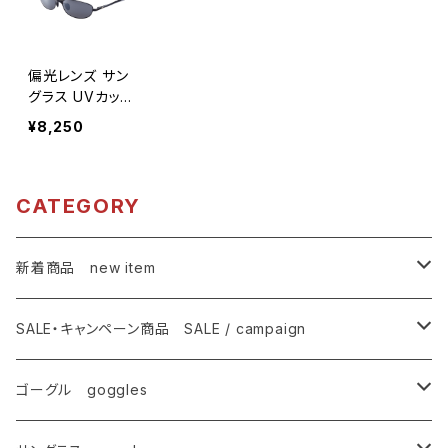
偏光レンズ サン
グラス UVカット
【ASP-217M S
¥8,250
V】 メタルフレー
ム バネ蝶番で
片手でつけ外し
可能 ずれにくい
CATEGORY
紫外線対策 アウ
トドア ドライブ
ランニング ウォ
新着商品 new item
ーキング サイク
リング レディー
ゴーグル
ス メンズ [AX
SALE・キャンペーン商品 SALE / campaign
E アックス]
サングラス
SALE・特価商品
ゴーグル goggles