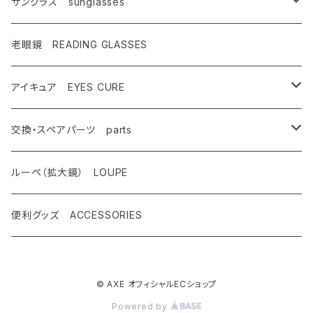
キャンペーン対象商品
メンズ Mens
サングラス sunglasses
AX900
レディース Ladies
偏光サングラス polarized
老眼鏡 READING GLASSES
AX800
AX800
ASP-495
ティーン Teen's
調光レンズ photochromic
アイキュア EYES CURE
AX888
OMW-785
ASP-217
AX290
ASPシリーズ
キッズ Kids
夜間運転適合モデル for night driving
大人用 For adults
交換・スペアパーツ parts
AX899
OMW-780
ASP-399
AX280
ドライブウェアレンズ
AX250-WD
サングラスタイプ
ハイコン High contrast
スポーツサングラス sports
子供用 For kids
先セル
ルーペ（拡大鏡） LOUPE
AX990
OMW-675
ASP-390
AX270
AX250-D
オーバーグラスタイプ
SG-505
偏光レンズ Polarized
度付きサングラス with prescription
遮光眼鏡
ノーズパッド
便利グッズ ACCESSORIES
OMW-785
AX620
ASP-387
AX260
AX220-ST
クリップオンタイプ
SG-480
AX800
調光ゴーグル Photochromic
オプティカル サングラス optical
クッションサイドガード
OMW-780
AX595
ASP-450
© AXE オフィシャルECショップ
AX220
AS-350
OMW-785
AX800-SPC
レンズ跳ね上げ ONE CLICK UP
クリップオン clip on
レンズ
Powered by