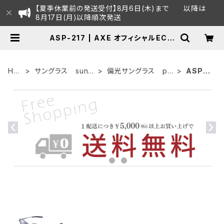
【夏季休業前の発送受付】8月6日(木)まで 以降は
8月17日(月)以降順次発送
ASP-217 | AXE オフィシャルECシ
ョップ
HO
サングラス sungl
偏光サングラス pol
ASP-2
ME
asses
arized
17