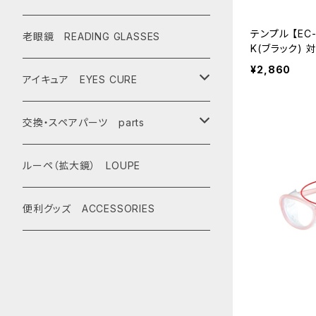
テンプル 【EC-
AX900
レディース Ladies
偏光サングラス polarized
老眼鏡 READING GLASSES
K(ブラック) 対応】 パーツ 交換用 [
ス]
¥2,860
AX800
AX800
ASP-495
ティーン Teen's
調光レンズ photochromic
アイキュア EYES CURE
AX888
OMW-785
ASP-217
AX290
ASPシリーズ
キッズ Kids
夜間運転適合モデル for night dri
大人用 For adults
交換・スペアパーツ parts
ving
AX899
OMW-780
ASP-399
AX280
ドライブウェアレンズ
AX250-WD
ハイコン High contrast
子供用 For kids
先セル
ルーペ（拡大鏡） LOUPE
サングラスタイプ
スポーツサングラス sports
AX990
OMW-675
ASP-390
AX270
AX250-D
偏光レンズ Polarized
遮光眼鏡
ノーズパッド
便利グッズ ACCESSORIES
オーバーグラスタイプ
SG-505
度付きサングラス with prescription
OMW-785
AX620
ASP-387
AX260
AX220-ST
AX800
調光ゴーグル Photochromic
クッションサイドガード
クリップオンタイプ
SG-480
オプティカル サングラス optical
OMW-780
AX595
ASP-450
AX220
OMW-785
AX800-SPC
レンズ跳ね上げ ONE CLICK UP
レンズ
AS-350
クリップオン clip on
OMW-675