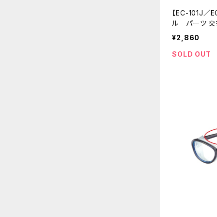
AX460
ASP-109
AX888
【EC-101J／
メガネ対応 Glasses-friendly
テンプル
ASP-495
ル パーツ 交換
AS-3PCS
AX460
オーバーグラス over glasses
AX290
ASPシリーズ
¥2,860
右テンプル
その他
AS-205
SOLD OUT
AS-7P
SGシリーズ
AX280
ポラウドライトシリーズ
エントリーモデル entry model
左テンプル
AS-375
AS8P
FUシリーズ(跳ね上げタイプ)
AX270
ドライブウェアシリーズ
EYES CUREテンプル
ASP-217
PGシリーズ(保護メガネ)
AX260
クリップオンタイプ
ASP-399
オーバーグラスタイプ
ASP-390
SC/MCシリーズ
ASP-387
AX-407