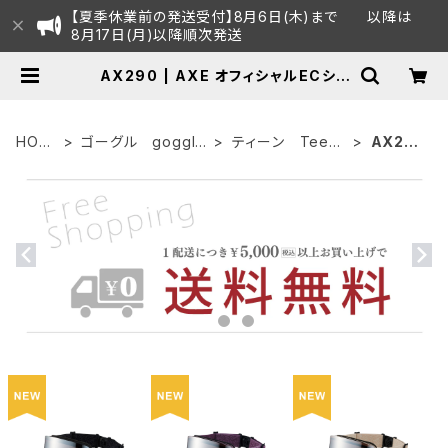
【夏季休業前の発送受付】8月6日(木)まで 以降は
8月17日(月)以降順次発送
AX290 | AXE オフィシャルECショ
ップ
HOM
ゴーグル goggle
ティーン Tee
AX29
E
s
n's
0