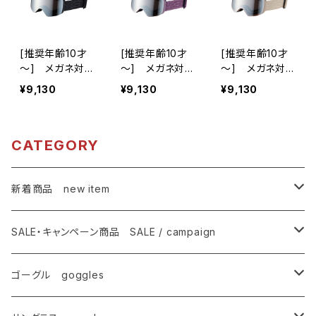
[推奨年齢10才
[推奨年齢10才
[推奨年齢10才
～] メガネ対応
～] メガネ対応
～] メガネ対応
フレームレス ス
フレームレス ス
フレームレス ス
¥9,130
¥9,130
¥9,130
ノーゴーグル ダ
ノーゴーグル ダ
ノーゴーグル ダ
ブルレンズ UVカ
ブルレンズ UVカ
ブルレンズ UVカ
ット スキー スノ
ット スキー スノ
ット スキー スノ
ボ 【AX290-W
ボ 【AX290-W
ボ 【AX290-W
CATEGORY
MD BK】 シルバ
MD PU】 シルバ
MD BE】 シルバ
ーミラー 曇りに
ーミラー 曇りに
ーミラー 曇りに
くい 紫外線対策
くい 紫外線対策
くい 紫外線対策
新着商品 new item
アジアンフィット
アジアンフィット
アジアンフィット
ジュニア レディ
ジュニア レディ
ジュニア レディ
ゴーグル
ース [AXE アッ
ース [AXE アッ
ース [AXE アッ
SALE・キャンペーン商品 SALE / campaign
クス]
クス]
クス]
サングラス
SALE・特価商品
ゴーグル goggles