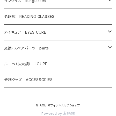
キャンペーン対象商品
メンズ Mens
サングラス sunglasses
AX900
レディース Ladies
偏光サングラス polarized
老眼鏡 READING GLASSES
AX800
AX800
ASP-495
ティーン Teen's
調光レンズ photochromic
アイキュア EYES CURE
AX888
OMW-785
ASP-217
AX290
ASPシリーズ
キッズ Kids
夜間運転適合モデル for night driving
大人用 For adults
交換・スペアパーツ parts
AX899
OMW-780
ASP-399
AX280
ドライブウェアレンズ
AX250-WD
サングラスタイプ
ハイコン High contrast
スポーツサングラス sports
子供用 For kids
先セル
ルーペ（拡大鏡） LOUPE
AX990
OMW-675
ASP-390
AX270
AX250-D
オーバーグラスタイプ
SG-505
偏光レンズ Polarized
度付きサングラス with prescription
遮光眼鏡
ノーズパッド
便利グッズ ACCESSORIES
OMW-785
AX620
ASP-387
AX260
AX220-ST
クリップオンタイプ
SG-480
AX800
調光ゴーグル Photochromic
オプティカル サングラス optical
クッションサイドガード
OMW-780
AX595
ASP-450
© AXE オフィシャルECショップ
AX220
AS-350
OMW-785
AX800-SPC
レンズ跳ね上げ ONE CLICK UP
クリップオン clip on
レンズ
Powered by