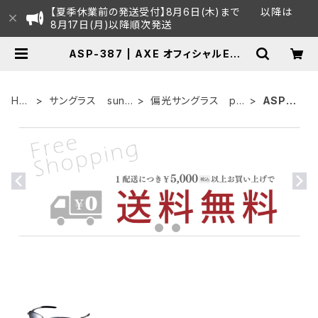
【夏季休業前の発送受付】8月6日(木)まで 以降は
8月17日(月)以降順次発送
ASP-387 | AXE オフィシャルECシ
ョップ
HO
サングラス sung
偏光サングラス po
ASP-3
ME
lasses
larized
87