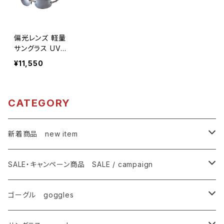
偏光レンズ 軽量
サングラス UV
カット 【ASP-38
¥11,550
7】 アルミフレー
ム 軽量 テンプ
ル調整可能 片
手でつけ外し可
CATEGORY
能 ずれにくい 紫
外線対策 耐熱
耐食 アウトドア
新着商品 new item
ドライブ ランニ
ング ウォーキン
ゴーグル
グ サイクリン
SALE・キャンペーン商品 SALE / campaign
グ [AXE アッ
クス]
サングラス
SALE・特価商品
ゴーグル goggles