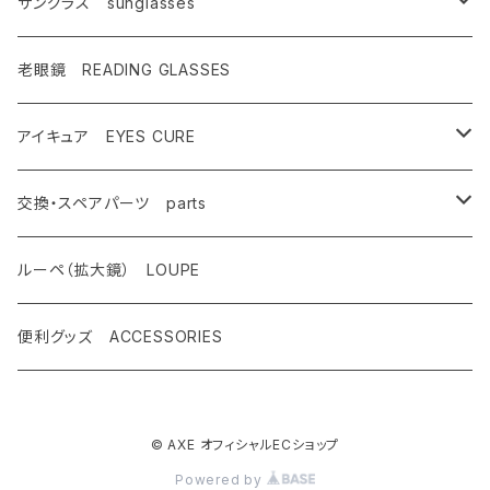
キャンペーン対象商品
メンズ Mens
サングラス sunglasses
AX900
レディース Ladies
偏光サングラス polarized
老眼鏡 READING GLASSES
AX800
AX800
ASP-495
ティーン Teen's
調光レンズ photochromic
アイキュア EYES CURE
AX888
OMW-785
ASP-217
AX290
ASPシリーズ
キッズ Kids
夜間運転適合モデル for night driving
大人用 For adults
交換・スペアパーツ parts
AX899
OMW-780
ASP-399
AX280
ドライブウェアレンズ
AX250-WD
サングラスタイプ
ハイコン High contrast
スポーツサングラス sports
子供用 For kids
先セル
ルーペ（拡大鏡） LOUPE
AX990
OMW-675
ASP-390
AX270
AX250-D
オーバーグラスタイプ
SG-505
偏光レンズ Polarized
度付きサングラス with prescription
遮光眼鏡
ノーズパッド
便利グッズ ACCESSORIES
OMW-785
AX620
ASP-387
AX260
AX220-ST
クリップオンタイプ
SG-480
AX800
調光ゴーグル Photochromic
オプティカル サングラス optical
クッションサイドガード
OMW-780
AX595
ASP-450
© AXE オフィシャルECショップ
AX220
AS-350
OMW-785
AX800-SPC
レンズ跳ね上げ ONE CLICK UP
クリップオン clip on
レンズ
Powered by