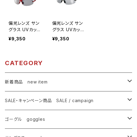
偏光レンズ サン
偏光レンズ サン
グラス UVカット
グラス UVカット
【ASP-495 RE】
【ASP-495 BK】
¥9,350
¥9,350
レッド レンズが
レンズが大きい
大きい 曇り軽減
曇り軽減 鼻に合
鼻に合わせて調
わせて調整 テン
整 テンプル調整
プル調整可能 ず
CATEGORY
可能 ずれにくい
れにくい 紫外線
紫外線対策 アウ
対策 アウトドア
トドア ドライブ
ドライブ ランニ
新着商品 new item
ランニング ウォ
ング ウォーキン
ーキング サイク
グ サイクリン
ゴーグル
リング [AXE
グ [AXE アッ
SALE・キャンペーン商品 SALE / campaign
アックス]
クス]
サングラス
SALE・特価商品
ゴーグル goggles