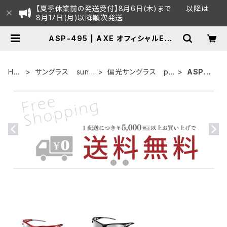
【夏季休業前の発送受付】8月6日(木)まで 以降は
8月17日(月)以降順次発送
ASP-495 | AXE オフィシャルECシ
ョップ
HO
サングラス sung
偏光サングラス po
ASP-4
ME
lasses
larized
95