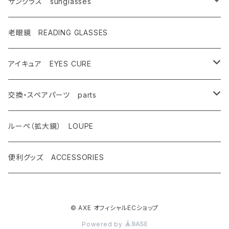
キャンペーン対象商品
メンズ Mens
サングラス sunglasses
AX900
レディース Ladies
偏光サングラス polarized
老眼鏡 READING GLASSES
AX800
AX800
ASP-495
ティーン Teen's
調光レンズ photochromic
アイキュア EYES CURE
AX888
OMW-785
ASP-217
AX290
ASPシリーズ
キッズ Kids
夜間運転適合モデル for night driving
大人用 For adults
交換・スペアパーツ parts
AX899
OMW-780
ASP-399
AX280
ドライブウェアレンズ
AX250-WD
サングラスタイプ
ハイコン High contrast
スポーツサングラス sports
子供用 For kids
先セル
ルーペ（拡大鏡） LOUPE
AX990
OMW-675
ASP-390
AX270
AX250-D
オーバーグラスタイプ
SG-505
偏光レンズ Polarized
度付きサングラス with prescription
遮光眼鏡
ノーズパッド
便利グッズ ACCESSORIES
OMW-785
AX620
ASP-387
AX260
AX220-ST
クリップオンタイプ
SG-480
AX800
調光ゴーグル Photochromic
オプティカル サングラス optical
クッションサイドガード
OMW-780
AX595
ASP-450
© AXE オフィシャルECショップ
AX220
AS-350
OMW-785
AX800-SPC
レンズ跳ね上げ ONE CLICK UP
クリップオン clip on
レンズ
Powered by