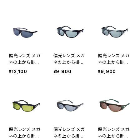
に合わせて調整
ルフレーム ノー
ス UVカット 跳
ずれにくい 紫外
ズパッド調整可
ね上げタイプ 【F
線対策 アウトド
能 テンプル調整
U-605PCS B
ア ドライブ ラン
可能 片手でつけ
R】 専用ケース
ニング ウォーキ
外し可能 ずれに
付き 大型メガネ
ング サイクリン
くい 紫外線対策
対応 オーバーグ
グ [AXE アッ
アウトドア ドラ
ラス 紫外線対策
クス]
イブ ランニング
広い視界 鼻に合
ウォーキング サ
わせて調整 テン
偏光レンズ メガ
偏光レンズ メガ
偏光レンズ メガ
イクリング [AX
プル調整可能 ず
ネの上から掛け
ネの上から掛け
ネの上から掛け
E アックス]
れにくい トンネ
られる サングラ
られる サングラ
られる サングラ
¥12,100
¥9,900
¥9,900
ル アウトドア 釣
ス UVカット 跳
ス UVカット 【S
ス UVカット 【S
り ドライブ ラン
ね上げタイプ 【F
G-605P BK】大
G-605P SM】大
ニング ウォーキ
U-605PCS S
型メガネ対応 オ
型メガネ対応 オ
ング [AXE ア
M】 専用ケース
ーバーグラス 紫
ーバーグラス 紫
ックス]
付き 大型メガネ
外線対策 広い
外線対策 広い
対応 オーバーグ
視界 テンプル調
視界 テンプル調
ラス 紫外線対策
整可能 ずれにく
整可能 ずれにく
広い視界 鼻に合
い アウトドア 釣
い ロードバイク
わせて調整 テン
り ツーリング ド
釣り ツーリング
偏光レンズ メガ
偏光レンズ メガ
偏光レンズ メガ
プル調整可能 ず
ライブ ランニン
ドライブ ランニ
ネの上から掛け
ネの上から掛け
ネの上から掛け