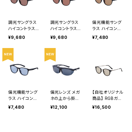
調光サングラス
調光サングラス
偏光機能サング
ハイコントラスト
ハイコントラスト
ラス ハイコント
ウェリントンタイ
ボストンタイプ【
ラストレンズ ボ
¥9,680
¥9,680
¥7,480
プ【 ASP-5125
ASP-5225 MB
ストンタイプ【 A
MBK 】 軽量サン
K 】 軽量サング
SP-4225 LBR 】
グラス 調光レ
ラス 調光レン
ブラウンレンズ
ンズ ハイコン ず
ズ ハイコン ずれ
軽量サングラス
れにくい 通勤 レ
にくい 通勤 レジ
ずれにくい 通勤
ジャー サイクリ
ャー サイクリン
レジャー サイク
ング [AXE ア
グ [AXE アッ
リング [AXE
ックス]
クス]
アックス]
偏光機能サング
偏光レンズ メガ
【自社オリジナル
ラス ハイコント
ネの上から掛け
商品】 RGBガラ
ラストレンズ ウ
られる サングラ
ス偏光サングラ
¥7,480
¥12,100
¥16,500
ェリントンタイプ
ス UVカット 跳
ス ドライビング
【 ASP-4125 LB
ね上げタイプ 【F
サングラス 偏光
U 】ブルーレンズ
U-604PCS S
レンズ 【 ASP-8
軽量サングラス
M】 専用ケース
05 MBK 】ガラ