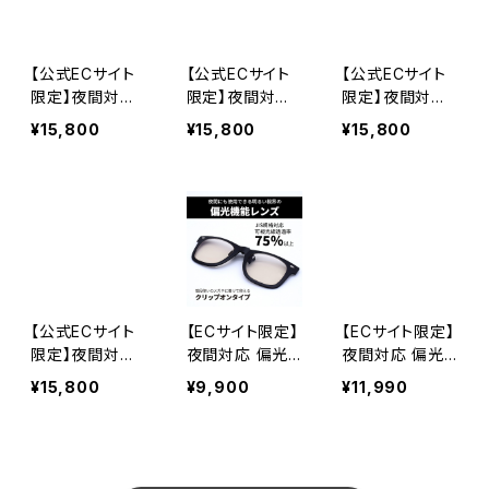
イクリング ゴル
フ [AXE アッ
リング ゴルフ
フ [AXE アッ
クス]
[AXE アックス]
クス]
【公式ECサイト
【公式ECサイト
【公式ECサイト
限定】夜間対応
限定】夜間対応
限定】夜間対応
偏光機能レンズ
偏光機能レンズ
偏光機能レンズ
¥15,800
¥15,800
¥15,800
スポーツサング
スポーツサング
スポーツサング
ラス ハイカーブ
ラス ハイカーブ
ラス ハイカーブ
フレーム 【SG-5
フレーム 【SG-5
フレーム 【SG-4
05NV MBK】ポ
05NV GM】ポラ
80NV MBK】 ポ
ラウドライトレン
ウドライトレンズ
ラウドライトレン
ズ ノーズパッド
ノーズパッド調
ズ 鼻に合わせて
調整可能 テンプ
整可能 テンプル
調整 テンプル調
ル調整可能 ずれ
調整可能 ずれに
整可能 ずれにく
にくい 夜間の運
くい 夜間の運転
い 夜間の運転
【公式ECサイト
【ECサイト限定】
【ECサイト限定】
転 ナイトドライ
ナイトドライブ
ナイトドライブ
限定】夜間対応
夜間対応 偏光
夜間対応 偏光
ブ [AXE アッ
[AXE アックス]
[AXE アックス]
偏光機能レンズ
機能レンズ クリ
機能レンズ メガ
¥15,800
¥9,900
¥11,990
クス]
スポーツサング
ップオン サング
ネの上から掛け
ラス ハイカーブ
ラス 【AS-3NV
られる サングラ
フレーム 【SG-4
BK】 ウェリント
ス 【SG-602NV
80NV MCB】 ポ
ンタイプ ポラウ
BR】オーバーグ