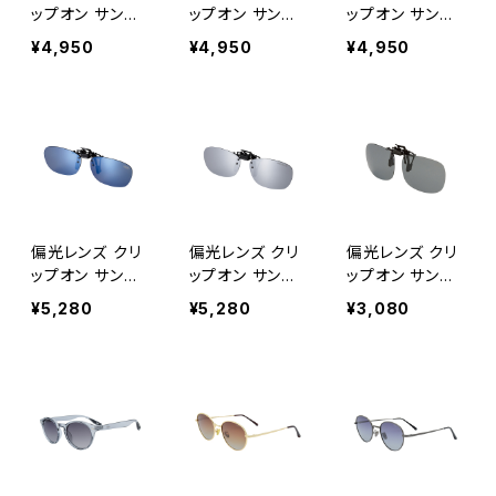
グ サイクリン
イク 釣り ツーリ
イク 釣り ツーリ
ップオン サング
ップオン サング
ップオン サング
グ [AXE アッ
ング ドライブ ラ
ング ドライブ ラ
ラス UVカット
ラス UVカット
ラス UVカット
¥4,950
¥4,950
¥4,950
クス]
ンニング ウォー
ンニング ウォー
【AS-3PCS BU】
【AS-3PCS RE】
【AS-3PCS SV】
キング [AXE
キング [AXE
ウェリントンタイ
ウェリントンタイ
ウェリントンタイ
アックス]
アックス]
プ 専用ケース付
プ 専用ケース付
プ 専用ケース付
き 跳ね上げタイ
き 跳ね上げタイ
き 跳ね上げタイ
プ 紫外線対策
プ 紫外線対策
プ 紫外線対策
アウトドア ドラ
アウトドア ドラ
アウトドア ドラ
イブ ランニング
イブ ランニング
イブ ランニング
ウォーキング レ
ウォーキング
ウォーキング
ディース メン
[AXE アックス]
[AXE アックス]
偏光レンズ クリ
偏光レンズ クリ
偏光レンズ クリ
ズ [AXE アッ
ップオン サング
ップオン サング
ップオン サング
クス]
ラス UVカット
ラス UVカット
ラス UVカット
¥5,280
¥5,280
¥3,080
【AS-7P BU】 固
【AS-7P SV】 固
【AS-8P】 大型
定タイプ 紫外線
定タイプ 紫外線
メガネ向け 固定
対策 アウトドア
対策 アウトドア
タイプ 紫外線対
ドライブ ランニ
ドライブ ランニ
策 アウトドア ド
ング ウォーキン
ング ウォーキン
ライブ ランニン
グ レディース メ
グ レディース メ
グ ウォーキング
ンズ [AXE ア
ンズ [AXE ア
レディース メン
ックス]
ックス]
ズ [AXE アッ