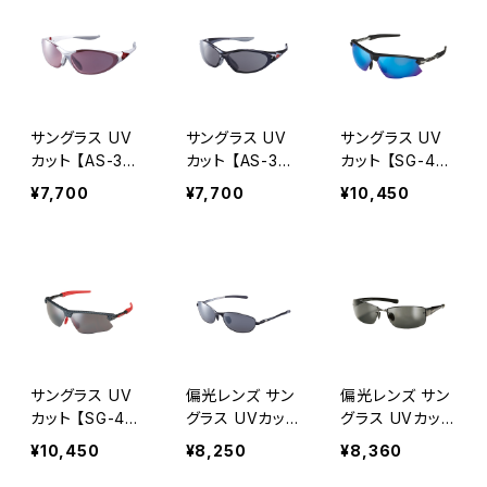
整 テンプル調整
プル調整可能 ず
にくい 紫外線対
可能 ずれにくい
れにくい 紫外線
策 夜間の運転
紫外線対策 アウ
対策 アウトドア
ナイトラン アウ
トドア ドライブ
ドライブ ランニ
トドア ランニン
ランニング ウォ
ング ウォーキン
グ ウォーキング
ーキング サイク
グ サイクリン
サイクリング
サングラス UV
サングラス UV
サングラス UV
リング [AXE
グ [AXE アッ
[AXE アックス]
カット 【AS-375
カット 【AS-375
カット 【SG-48
アックス]
クス]
R CWT】 スペア
R SBK】 スペア
0 MBK】 スペア
¥7,700
¥7,700
¥10,450
レンズ付き 鼻に
レンズ付き 鼻に
レンズ付き 鼻に
合わせて調整 ず
合わせて調整 ず
合わせて調整 テ
れにくい 紫外線
れにくい 紫外線
ンプル調整可能
対策 夜間の運
対策 夜間の運
レンズ交換可能
転 ナイトラン ア
転 ナイトラン ア
ずれにくい 紫外
ウトドア ランニ
ウトドア ランニ
線対策 ナイトラ
ング ウォーキン
ング ウォーキン
ン 釣り ドライブ
グ サイクリン
グ サイクリン
アウトドア ラン
グ [AXE アッ
グ [AXE アッ
ニング サイクリ
サングラス UV
偏光レンズ サン
偏光レンズ サン
クス]
クス]
ング ツーリン
カット 【SG-48
グラス UVカット
グラス UVカット
グ [AXE アッ
0 MCB】 スペア
【ASP-217M S
【ASP-399 SM】
¥10,450
¥8,250
¥8,360
クス]
レンズ付き 鼻に
V】 メタルフレー
メタルフレーム
合わせて調整 テ
ム バネ蝶番で
紫外線対策 アウ