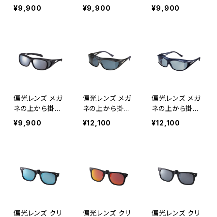
れにくい アウト
グ ウォーキン
ング ウォーキン
られる サングラ
られる サングラ
られる サングラ
¥9,900
¥9,900
¥9,900
ドア 釣り ドライ
グ [AXE アッ
グ [AXE アッ
ス UVカット 【S
ス UVカット 【S
ス UVカット 【S
ブ ランニング ウ
クス]
クス]
G-605P GSV】
G-604P GSM】
G-604P GBR】
ォーキング [A
大型メガネ対応
オーバーグラス
オーバーグラス
XE アックス]
オーバーグラス
紫外線対策 広
紫外線対策 広
紫外線対策 広
い視界 テンプル
い視界 テンプル
い視界 テンプル
調整可能 ずれに
調整可能 ずれに
調整可能 ずれに
くい ロードバイ
くい ロードバイ
くい アウトドア
ク 釣り ツーリン
ク 釣り ツーリン
釣り マヅメ時に
グ ドライブ ラン
グ ドライブ ラン
偏光レンズ メガ
偏光レンズ メガ
偏光レンズ メガ
最適 ツーリング
ニング ウォーキ
ニング ウォーキ
ネの上から掛け
ネの上から掛け
ネの上から掛け
ドライブ [AXE
ング サイクリン
ング サイクリン
られる サングラ
られる サングラ
られる サングラ
¥9,900
¥12,100
¥12,100
アックス]
グ 女性に人気
グ 女性に人気
ス UVカット 【S
ス UVカット 【S
ス UVカット 【S
[AXE アックス]
[AXE アックス]
G-612P MBK】
G-605PCS MR
G-605PCS CB
ストラップ付き
S】 収納ケース
K】 収納ケース
オーバーグラス
付き 大型メガネ
付き 大型メガネ
紫外線対策 テン
対応 オーバーグ
対応 オーバーグ
プル調整可能 ず
ラス 紫外線対策
ラス 紫外線対策
れにくい アウト
広い視界 テンプ
広い視界 テンプ
ドア 釣り ランニ
ル調整可能 ずれ
ル調整可能 ずれ
ング ウォーキン
にくい ロードバ
にくい ロードバ
偏光レンズ クリ
偏光レンズ クリ
偏光レンズ クリ