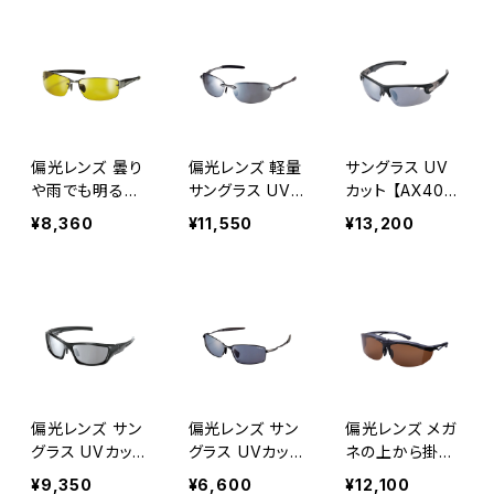
ンプル調整可能
片手でつけ外し
トドア 釣り ツー
レンズ交換可能
可能 ずれにくい
リング ドライブ
ずれにくい 紫外
紫外線対策 アウ
ランニング ウォ
線対策 ナイトラ
トドア ドライブ
ーキング サイク
ン 釣り ドライブ
ランニング ウォ
リング ゴルフ
アウトドア ラン
ーキング サイク
[AXE アックス]
ニング サイクリ
リング レディー
偏光レンズ 曇り
偏光レンズ 軽量
サングラス UV
ング ツーリン
ス メンズ [AX
や雨でも明るく
サングラス UV
カット 【AX407-
グ [AXE アッ
E アックス]
見える サングラ
カット 【ASP-38
DPX BK】カスタ
¥8,360
¥11,550
¥13,200
クス]
ス UVカット 【A
7】 アルミフレー
マイズ可能 レン
SP-399 YE】 メ
ム 軽量 テンプ
ズ交換可能 鼻に
タルフレーム 紫
ル調整可能 片
合わせて調整 ず
外線対策 アウト
手でつけ外し可
れにくい 紫外線
ドア 釣り ツーリ
能 ずれにくい 紫
対策 雪山登山
ング ドライブ ラ
外線対策 耐熱
ランニング ウォ
ンニング ウォー
耐食 アウトドア
ーキング サイク
キング サイクリ
ドライブ ランニ
リング [AXE
ング ゴルフ [A
ング ウォーキン
アックス]
偏光レンズ サン
偏光レンズ サン
偏光レンズ メガ
XE アックス]
グ サイクリン
グラス UVカット
グラス UVカット
ネの上から掛け
グ [AXE アッ
【ASP-450】鼻
【ASP-109】 メタ
られる サングラ
¥9,350
¥6,600
¥12,100
クス]