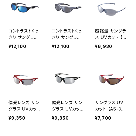
ずれにくい 通勤
付き 大型メガネ
スレンズ ずれに
レジャー サイク
対応 オーバーグ
くい 通勤 レジャ
リング [AXE
ラス 紫外線対策
ー サイクリング
アックス]
広い視界 鼻に合
運転 ドライブ
わせて調整 テン
[AXE アックス]
コントラストくっ
コントラストくっ
超軽量 サングラ
プル調整可能 ず
きり サングラス
きり サングラス
ス UVカット 【A
れにくい アウト
UVカット 【SG-
UVカット 【SG-
S-205 SM】 鼻
¥12,100
¥12,100
¥6,930
ドア 釣り ドライ
505H MBK】ス
505H GM】スペ
に跡が付きにく
ブ ランニング ウ
ペアレンズ付き
アレンズ付き 簡
い ずれにくい 紫
ォーキング [A
簡単レンズ交換
単レンズ交換 ノ
外線対策 ゴルフ
XE アックス]
ノーズパッド調
ーズパッド調整
ウォーキング ア
整可能 テンプル
可能 テンプル調
ウトドア 釣り ツ
調整可能 レンズ
整可能 レンズ交
ーリング ドライ
交換可能 ずれに
換可能 ずれにく
ブ ランニング サ
くい 紫外線対策
い 紫外線対策
イクリング 女性
釣り ドライブ ア
釣り ドライブ ア
に人気 [AXE
偏光レンズ サン
偏光レンズ サン
サングラス UV
ウトドア ランニ
ウトドア ランニ
アックス]
グラス UVカット
グラス UVカット
カット 【AS-375
ング サイクリン
ング サイクリン
【ASP-495 RE】
【ASP-495 BK】
R MRE】 メタル
¥9,350
¥9,350
¥7,700
グ [AXE アッ
グ [AXE アッ
レッド レンズが
レンズが大きい
レッド スペアレ
クス]
クス]
大きい 曇り軽減
曇り軽減 鼻に合
ンズ付き 鼻に合
鼻に合わせて調
わせて調整 テン
わせて調整 ずれ