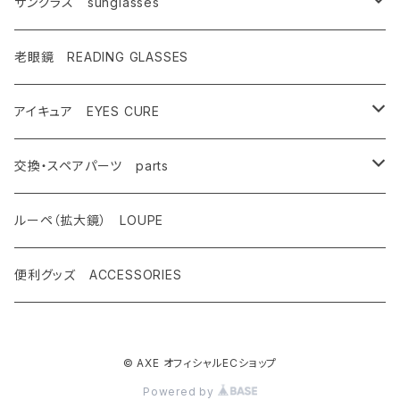
キャンペーン対象商品
メンズ Mens
サングラス sunglasses
AX900
レディース Ladies
偏光サングラス polarized
老眼鏡 READING GLASSES
AX800
AX800
ASP-495
ティーン Teen's
調光レンズ photochromic
アイキュア EYES CURE
AX888
OMW-785
ASP-217
AX290
ASPシリーズ
キッズ Kids
夜間運転適合モデル for night driving
大人用 For adults
交換・スペアパーツ parts
AX899
OMW-780
ASP-399
AX280
ドライブウェアレンズ
AX250-WD
サングラスタイプ
ハイコン High contrast
スポーツサングラス sports
子供用 For kids
先セル
ルーペ（拡大鏡） LOUPE
AX990
OMW-675
ASP-390
AX270
AX250-D
オーバーグラスタイプ
SG-505
偏光レンズ Polarized
度付きサングラス with prescription
遮光眼鏡
ノーズパッド
便利グッズ ACCESSORIES
OMW-785
AX620
ASP-387
AX260
AX220-ST
クリップオンタイプ
SG-480
AX800
調光ゴーグル Photochromic
オプティカル サングラス optical
クッションサイドガード
OMW-780
AX595
ASP-450
© AXE オフィシャルECショップ
AX220
AS-350
OMW-785
AX800-SPC
レンズ跳ね上げ ONE CLICK UP
クリップオン clip on
レンズ
Powered by