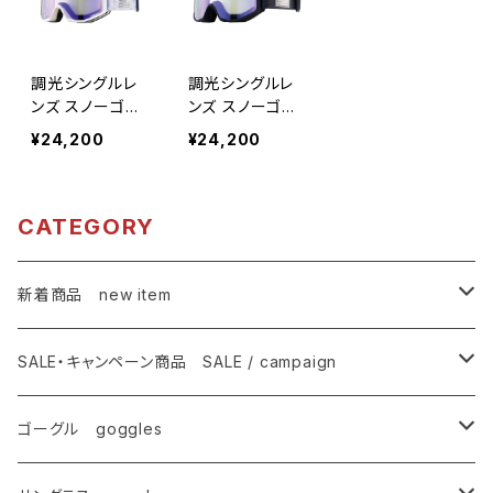
調光シングルレ
調光シングルレ
ンズ スノーゴー
ンズ スノーゴー
グル スキー スノ
グル スキー スノ
¥24,200
¥24,200
ボ 【AX800-SP
ボ 【AX800-SP
C WT】 マットホ
C】 マットブラッ
ワイト バイオレ
ク バイオレット
ットミラー UVカ
ミラー UVカット
CATEGORY
ット 紫外線対策
紫外線対策 曇り
曇り止め加工 大
止め加工 大きい
きいメガネ対応
メガネ対応 ヘル
新着商品 new item
ヘルメット対応
メット対応 アジ
アジアンフィッ
アンフィット [A
ゴーグル
ト [AXE アック
XE アックス]
SALE・キャンペーン商品 SALE / campaign
ス]
サングラス
SALE・特価商品
ゴーグル goggles