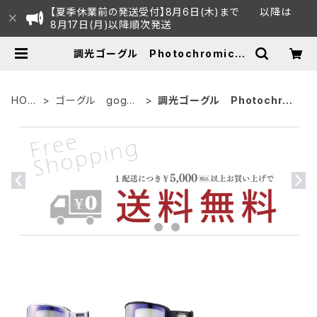
【夏季休業前の発送受付】8月6日(木)まで 以降は
8月17日(月)以降順次発送
調光ゴーグル Photochromic |
AXE オフィシャルECショップ
HOM
ゴーグル goggl
調光ゴーグル Photochro
E
es
mic