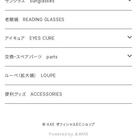
キャンペーン対象商品
メンズ Mens
サングラス sunglasses
AX900
レディース Ladies
偏光サングラス polarized
老眼鏡 READING GLASSES
AX800
AX800
ASP-495
ティーン Teen's
調光レンズ photochromic
アイキュア EYES CURE
AX888
OMW-785
ASP-217
AX290
ASPシリーズ
キッズ Kids
夜間運転適合モデル for night driving
大人用 For adults
交換・スペアパーツ parts
AX899
OMW-780
ASP-399
AX280
ドライブウェアレンズ
AX250-WD
サングラスタイプ
ハイコン High contrast
スポーツサングラス sports
子供用 For kids
先セル
ルーペ（拡大鏡） LOUPE
AX990
OMW-675
ASP-390
AX270
AX250-D
オーバーグラスタイプ
SG-505
偏光レンズ Polarized
度付きサングラス with prescription
遮光眼鏡
ノーズパッド
便利グッズ ACCESSORIES
OMW-785
AX620
ASP-387
AX260
AX220-ST
クリップオンタイプ
SG-480
AX800
調光ゴーグル Photochromic
オプティカル サングラス optical
クッションサイドガード
OMW-780
AX595
ASP-450
© AXE オフィシャルECショップ
AX220
AS-350
OMW-785
AX800-SPC
レンズ跳ね上げ ONE CLICK UP
クリップオン clip on
レンズ
Powered by