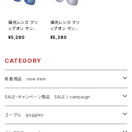
偏光レンズ クリ
偏光レンズ クリ
ップオン サング
ップオン サング
ラス UVカット
ラス UVカット
¥5,280
¥5,280
【AS-7P BU】 固
【AS-7P SV】 固
定タイプ 紫外線
定タイプ 紫外線
対策 アウトドア
対策 アウトドア
ドライブ ランニ
ドライブ ランニ
CATEGORY
ング ウォーキン
ング ウォーキン
グ レディース メ
グ レディース メ
ンズ [AXE ア
ンズ [AXE ア
新着商品 new item
ックス]
ックス]
ゴーグル
SALE・キャンペーン商品 SALE / campaign
サングラス
SALE・特価商品
ゴーグル goggles