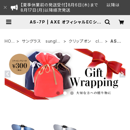
【夏季休業前の発送受付】8月6日(木)まで 以降は
8月17日(月)以降順次発送
AS-7P | AXE オフィシャルECショ
ップ
HOM
サングラス sunglas
クリップオン clip
AS-7
E
ses
on
P