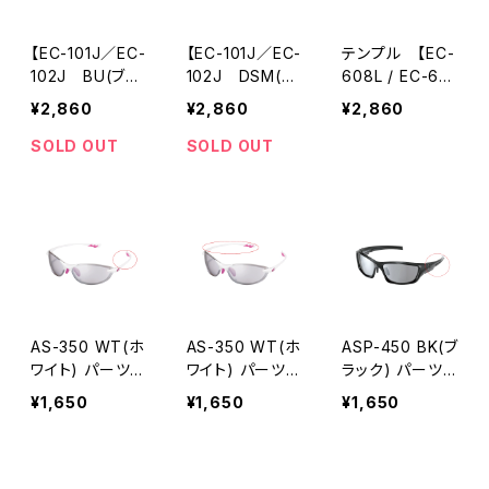
【EC-101J／EC-
【EC-101J／EC-
テンプル 【EC-
102J BU(ブル
102J DSM(ダ
608L / EC-60
ー) 】 テンプ
ークスモーク) 】
9L シリーズ対
¥2,860
¥2,860
¥2,860
ル パーツ 交換
テンプル パー
応】 パーツ 交換
用 [AXE アック
ツ 交換用 [AXE
用 [AXE アック
SOLD OUT
SOLD OUT
ス]
アックス]
ス]
AS-350 WT(ホ
AS-350 WT(ホ
ASP-450 BK(ブ
ワイト) パーツ
ワイト) パーツ
ラック) パーツ
左テンプル
右テンプル
左テンプル
¥1,650
¥1,650
¥1,650