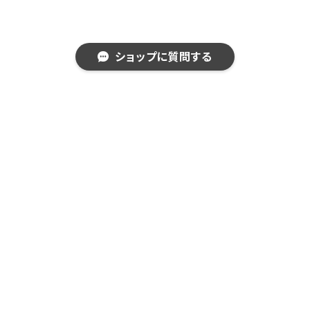
ショップに質問する
AS-375R MRE
AS-375R MRE
AS-375R SBK
(メタリックレッ
(メタリックレッ
(シャイニーブラ
ド) パーツ 右テ
ド) パーツ 左テ
ック) パーツ 右
¥1,650
¥1,650
¥1,650
ンプル
ンプル
テンプル
キーワードから探す
カテゴリから探す
AS-375R SBK
AS-375R CWT
AS-375R CWT
(シャイニーブラ
(クリスタルホワ
(クリスタルホワ
Home
交換・スペアパーツ parts
テンプル
ック) パーツ 左
イト) パーツ 右
イト) パーツ 左
¥1,650
¥1,650
¥1,650