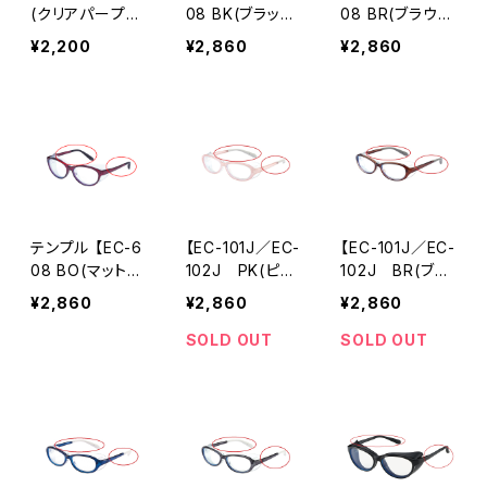
(クリアパープ
08 BK(ブラッ
08 BR(ブラウ
ル) パーツ 左テ
ク) /EC-609 B
ン) /EC-609 B
¥2,200
¥2,860
¥2,860
ンプル
K(ブラック) 対
R(ブラウン) 対
応】 パーツ 交換
応】 パーツ 交換
用 [AXE アック
用 [AXE アック
ス]
ス]
テンプル 【EC-6
【EC-101J／EC-
【EC-101J／EC-
08 BO(マットボ
102J PK(ピン
102J BR(ブラ
ルドー) 対応】
ク) 】 テンプ
ウン) 】 テンプ
¥2,860
¥2,860
¥2,860
パーツ 交換用
ル パーツ 交換
ル パーツ 交換
[AXE アックス]
用 [AXE アック
用 [AXE アック
SOLD OUT
SOLD OUT
ス]
ス]