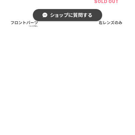
クス]
クス]
-5225 MBK ]
SOLD OUT
対応 パーツ 交
換用 [AXE アッ
ショップに質問する
クス]
フロントフレー
左レンズ [ASP
右レンズ [ASP
キーワードから探す
ム・ノーズパッ
-4225 LBR ] 対
-4225 LBR ] 対
ド・メタルヒン
応 パーツ 交換
応 パーツ 交換
¥3,300
¥2,640
¥2,640
ジ セット[ ASP
用 [AXE アック
用 [AXE アック
-4225 LBR ] 対
ス]
ス]
SOLD OUT
応 パーツ 交換
用 [AXE アック
カテゴリから探す
ス]
Home
交換・スペアパーツ parts
レンズ
新着商品 new item