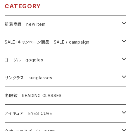
WMD MWT】
WMD MBK】 マ
CATEGORY
マットホワイト
ットブラック シ
シルバーミラー
ルバーミラー 曇
曇りにくい 紫外
りにくい 紫外線
新着商品 new item
線対策 アジアン
対策 アジアンフ
フィット ジュニ
ィット ジュニア
ゴーグル
ア レディース [A
レディース [AX
SALE・キャンペーン商品 SALE / campaign
XE アックス]
E アックス]
サングラス
SALE・特価商品
ゴーグル goggles
キャンペーン対象商品
メンズ Mens
サングラス sunglasses
AX900
レディース Ladies
偏光サングラス polarized
老眼鏡 READING GLASSES
AX800
AX800
ASP-495
ティーン Teen's
調光レンズ photochromic
アイキュア EYES CURE
AX888
OMW-785
ASP-217
AX290
ASPシリーズ
キッズ Kids
夜間運転適合モデル for night driving
大人用 For adults