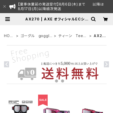
【夏季休業前の発送受付】8月6日(木)まで 以降は
8月17日(月)以降順次発送
AX270 | AXE オフィシャルECショ
ップ
HOM
ゴーグル goggle
ティーン Tee
AX27
E
s
n's
0