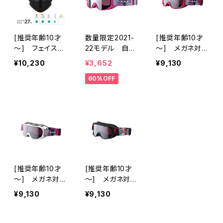
[推奨年齢10才
数量限定2021-
[推奨年齢10才
～] フェイスマ
22モデル 自社
～] メガネ対応
スク付 スノーゴ
EC限定特価 [推
スノーゴーグル
¥10,230
¥3,652
¥9,130
ーグル メガネ対
奨年齢10才～]
ダブルレンズ UV
60%OFF
応 UVカット 【A
ダブルミラーレン
カット スキー ス
X270-FM MB
ズ 子供用スノー
ノボ 【AX270-
K】 ブラック フェ
ゴーグル UVカ
WMD MPK】 マ
イスマスク着脱
ット スキー スノ
ットピンク シル
可能モデル 紫外
ボ 【AX270-W
バーミラー 曇り
線対策 アジアン
MD PK】 曇りに
にくい 紫外線対
フィット キッズ
くい シルバーミ
策 アジアンフィ
[AXE アックス]
ラー 紫外線対策
ット ジュニア レ
曇り止め加工 メ
ディース [AXE
[推奨年齢10才
[推奨年齢10才
ガネ対応 ヘルメ
アックス]
～] メガネ対応
～] メガネ対応
ット対応 アジア
スノーゴーグル
スノーゴーグル
¥9,130
¥9,130
ンフィット [AX
ダブルレンズ UV
ダブルレンズ UV
E アックス]
カット スキー ス
カット スキー ス
ノボ 【AX270-
ノボ 【AX270-