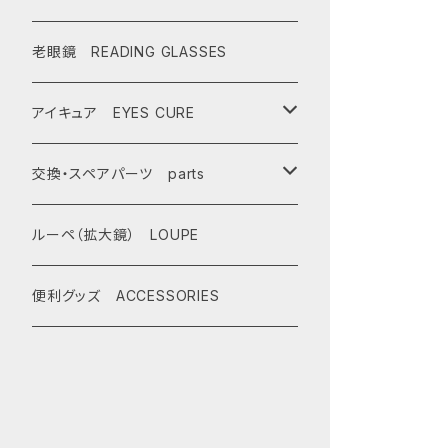
AX900
レディース Ladies
偏光サングラス polarized
老眼鏡 READING GLASSES
AX800
AX800
ASP-495
ティーン Teen's
調光レンズ photochromic
アイキュア EYES CURE
AX888
OMW-785
ASP-217
AX290
ASPシリーズ
キッズ Kids
夜間運転適合モデル for night dri
大人用 For adults
交換・スペアパーツ parts
ving
AX899
OMW-780
ASP-399
AX280
ドライブウェアレンズ
AX250-WD
ハイコン High contrast
子供用 For kids
先セル
ルーペ（拡大鏡） LOUPE
サングラスタイプ
スポーツサングラス sports
AX990
OMW-675
ASP-390
AX270
AX250-D
偏光レンズ Polarized
遮光眼鏡
ノーズパッド
便利グッズ ACCESSORIES
オーバーグラスタイプ
SG-505
度付きサングラス with prescription
OMW-785
AX620
ASP-387
AX260
AX220-ST
AX800
調光ゴーグル Photochromic
クッションサイドガード
クリップオンタイプ
SG-480
オプティカル サングラス optical
OMW-780
AX595
ASP-450
AX220
OMW-785
AX800-SPC
レンズ跳ね上げ ONE CLICK UP
レンズ
AS-350
クリップオン clip on
OMW-675