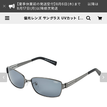
【夏季休業前の発送受付】8月6日(木)まで 以降は
8月17日(月)以降順次発送
偏光レンズ サングラス UVカット 【M
C-3001 GM】 メタルフレーム 紫外
線対策 アウトドア 釣り ツーリング ド
ライブ ランニング ウォーキング サイ
クリング ゴルフ [AXE アックス] |
AXE オフィシャルECショップ