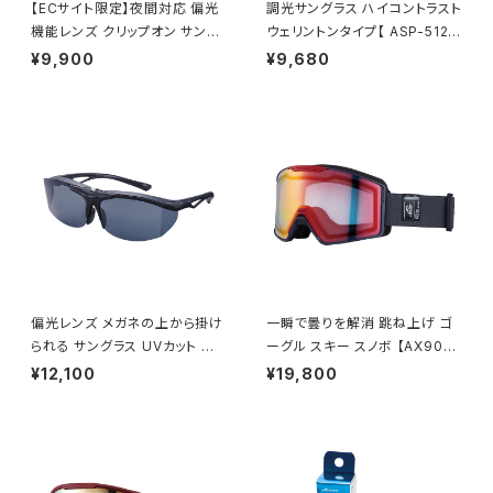
【ECサイト限定】夜間対応 偏光
調光サングラス ハイコントラスト
機能レンズ クリップオン サング
ウェリントンタイプ【 ASP-5125
ラス 【AS-3NV BK】 ウェリント
MBK 】 軽量サングラス 調光レ
¥9,900
¥9,680
ンタイプ ポラウドライトレンズ
ンズ ハイコン ずれにくい 通勤
専用ケース付き 跳ね上げタイプ
レジャー サイクリング [AXE
夜間の運転 ナイトドライブ [A
アックス]
XE アックス]
偏光レンズ メガネの上から掛け
一瞬で曇りを解消 跳ね上げ ゴ
られる サングラス UVカット 跳
ーグル スキー スノボ 【AX900-
ね上げタイプ 【FU-604PCS S
WCM GY】 マットグレー レッド
¥12,100
¥19,800
M】 専用ケース付き 大型メガネ
ミラー 換気機能 紫外線対策大
対応 オーバーグラス 紫外線対
きいメガネ対応 ヘルメット対応
策 広い視界 鼻に合わせて調整
アジアンフィット [AXE アック
テンプル調整可能 ずれにくい ア
ス]
ウトドア 釣り ドライブ ランニン