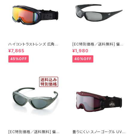
ハイコントラストレンズ 広角視
[EC特別価格／送料無料] 偏光
野モデル スノーゴーグル UVカ
レンズ サングラス UVカット 【特
¥7,865
¥1,980
ット スキー スノボ 【AX888-W
価1035】 紫外線対策 アウトド
CM RE】 シャイニーブラック レ
ア ランニング ウォーキング サイ
45%OFF
40%OFF
ッドミラー 紫外線対策 曇りにく
クリング [AXE アックス]
い 曇り止め加工 大型メガネ対
応 ヘルメット対応 アジアンフィ
ット [AXE アックス]
[EC特別価格／送料無料] 偏光
曇りにくい スノーゴーグル UVカ