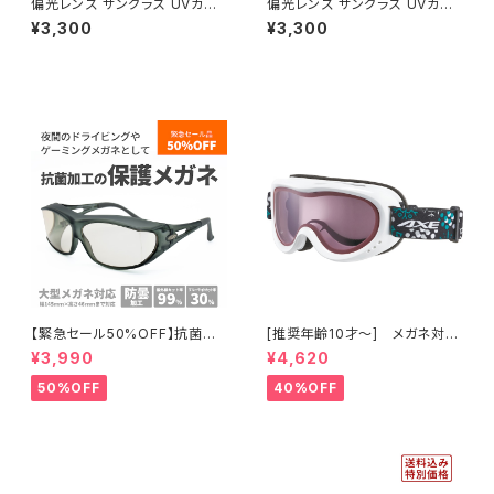
偏光レンズ サングラス UVカット
偏光レンズ サングラス UVカット
【SC-1034P DSM】紫外線対
【SC-1030P BK】紫外線対策
¥3,300
¥3,300
策 アウトドア 釣り ツーリング ド
アウトドア 釣り ツーリング ドラ
ライブ ランニング ウォーキング
イブ ランニング ウォーキング サ
サイクリング ゴルフ [AXE アッ
イクリング ゴルフ [AXE アック
クス]
ス]
【緊急セール50%OFF】抗菌加
[推奨年齢10才～] メガネ対応
工フレーム 保護メガネ 【AVM-
スノーゴーグル ダブルレンズ U
¥3,990
¥4,620
605Z SM】 曇り止め加工レン
Vカット スキー スノボ 【AX260
ズ 大型メガネ対応 紫外線カット
-WD WT】 ホワイト ピンクレン
50%OFF
40%OFF
UVカット ブルーライトカット 花
ズ 曇りにくい 紫外線対策 アジ
粉対策 粉じん対策 ゲーミングメ
アンフィット ジュニア レディース
ガネ
[AXE アックス]