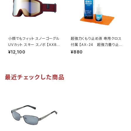
グ ウォーキング [AXE アック
ス]
小顔でもフィット スノーゴーグル
超強力くもり止め液 専用クロス
UVカット スキー スノボ 【AX80
付属 【AX-24 超強力曇り止め
0-XS BO】 マットボルドー ゴー
液】 長時間持続 リキッドタイプ
¥12,100
¥880
ルドミラー コンパクトサイズ 紫
マスク着用時 曇り防止 メガネ・
外線対策 曇り止め加工 大きい
ゴーグル・サングラス対応 [AX
メガネ対応 ヘルメット対応 アジ
E アックス]
アンフィット [AXE アックス]
最近チェックした商品