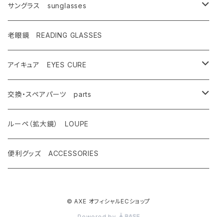
キャンペーン対象商品
メンズ Mens
サングラス sunglasses
AX900
レディース Ladies
偏光サングラス polarized
老眼鏡 READING GLASSES
AX800
AX800
ASP-495
ティーン Teen's
調光レンズ photochromic
アイキュア EYES CURE
AX888
OMW-785
ASP-217
AX290
ASPシリーズ
キッズ Kids
夜間運転適合モデル for night driving
大人用 For adults
交換・スペアパーツ parts
AX899
OMW-780
ASP-399
AX280
ドライブウェアレンズ
AX250-WD
サングラスタイプ
ハイコン High contrast
スポーツサングラス sports
子供用 For kids
先セル
ルーペ（拡大鏡） LOUPE
AX990
OMW-675
ASP-390
AX270
AX250-D
オーバーグラスタイプ
SG-505
偏光レンズ Polarized
度付きサングラス with prescription
遮光眼鏡
ノーズパッド
便利グッズ ACCESSORIES
OMW-785
AX620
ASP-387
AX260
AX220-ST
クリップオンタイプ
SG-480
AX800
調光ゴーグル Photochromic
オプティカル サングラス optical
クッションサイドガード
OMW-780
AX595
ASP-450
© AXE オフィシャルECショップ
AX220
AS-350
OMW-785
AX800-SPC
レンズ跳ね上げ ONE CLICK UP
クリップオン clip on
レンズ
Powered by