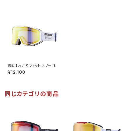
顔にしっかりフィット スノーゴー
グル UVカット スキー スノボ 【A
¥12,100
X800-WCM GO】 マットカラ
ー ホワイト ゴールドミラー 紫外
線対策 曇り止め加工 大きいメ
ガネ対応 ヘルメット対応 アジア
ンフィット [AXE アックス]
同じカテゴリの商品