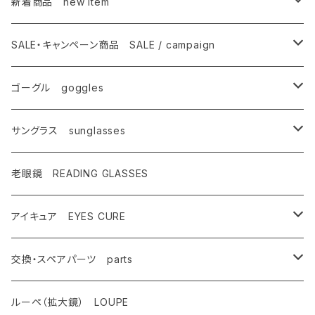
新着商品 new item
ゴーグル
SALE・キャンペーン商品 SALE / campaign
サングラス
SALE・特価商品
ゴーグル goggles
キャンペーン対象商品
メンズ Mens
サングラス sunglasses
AX900
レディース Ladies
偏光サングラス polarized
老眼鏡 READING GLASSES
AX800
AX800
ASP-495
ティーン Teen's
調光レンズ photochromic
アイキュア EYES CURE
AX888
OMW-785
ASP-217
AX290
ASPシリーズ
キッズ Kids
夜間運転適合モデル for night driving
大人用 For adults
交換・スペアパーツ parts
AX899
OMW-780
ASP-399
AX280
ドライブウェアレンズ
AX250-WD
サングラスタイプ
ハイコン High contrast
スポーツサングラス sports
子供用 For kids
先セル
ルーペ（拡大鏡） LOUPE