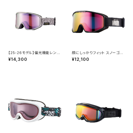
クス]
め加工 大きいメガネ対応 ヘルメ
ット対応 アジアンフィット [AX
E アックス]
【25-26モデル】偏光機能レンズ
顔にしっかりフィット スノーゴー
使用 スノーゴーグル UVカット
グル UVカット スキー スノボ 【A
¥14,300
¥12,100
スキー スノボ 【AX800-XSP B
X800-WCM PK】 マットカラー
E】 マットウォームベージュ 偏光
ブラック ピンクミラー 紫外線対
レンズ パープルミラー 小顔でも
策 曇り止め加工 大きいメガネ
フィット コンパクトサイズ 紫外
対応 ヘルメット対応 アジアンフ
線対策 曇り止め加工 大きいメ
ィット [AXE アックス]
ガネ対応 ヘルメット対応 アジア
ンフィット [AXE アックス]