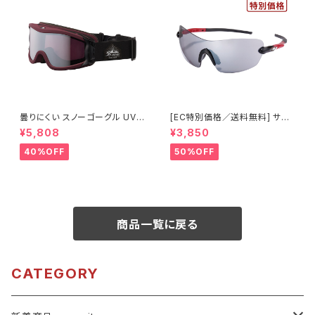
曇りにくい スノーゴーグル UVカ
[EC特別価格／送料無料] サン
ット ユニセックス スキー スノボ
グラス UVカット 【特価420】 紫
¥5,808
¥3,850
【OMW-785 MBG】 マットバー
外線対策 アウトドア ランニング
ガンディカラー シルバーミラー
ウォーキング サイクリング [AXE
40%OFF
50%OFF
紫外線対策 曇り止め加工 メガ
アックス]
ネ対応 ヘルメット対応 アジアン
フィット [AXE アックス]
商品一覧に戻る
CATEGORY