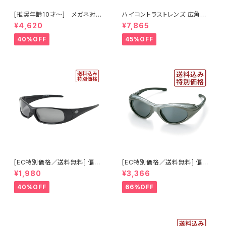
[推奨年齢10才～] メガネ対応
ハイコントラストレンズ 広角視
スノーゴーグル ダブルレンズ U
野モデル スノーゴーグル UVカ
¥4,620
¥7,865
Vカット スキー スノボ 【AX260
ット スキー スノボ 【AX888-W
-WD WT】 ホワイト ピンクレン
CM RE】 シャイニーブラック レ
40%OFF
45%OFF
ズ 曇りにくい 紫外線対策 アジ
ッドミラー 紫外線対策 曇りにく
アンフィット ジュニア レディース
い 曇り止め加工 大型メガネ対
[AXE アックス]
応 ヘルメット対応 アジアンフィ
ット [AXE アックス]
[EC特別価格／送料無料] 偏光
[EC特別価格／送料無料] 偏光
レンズ サングラス UVカット 【特
レンズ サイドガード付き サン
¥1,980
¥3,366
価1035】 紫外線対策 アウトド
グラス UVカット 【特価603】 紫
ア ランニング ウォーキング サイ
外線対策 アウトドア ランニング
40%OFF
66%OFF
クリング [AXE アックス]
ウォーキング サイクリング [AXE
アックス]