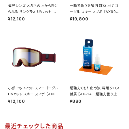
偏光レンズ メガネの上から掛け
一瞬で曇りを解消 跳ね上げ ゴ
られる サングラス UVカット 跳
ーグル スキー スノボ 【AX900-
ね上げタイプ 【FU-604PCS S
WCM GY】 マットグレー レッド
¥12,100
¥19,800
M】 専用ケース付き 大型メガネ
ミラー 換気機能 紫外線対策大
対応 オーバーグラス 紫外線対
きいメガネ対応 ヘルメット対応
策 広い視界 鼻に合わせて調整
アジアンフィット [AXE アック
テンプル調整可能 ずれにくい ア
ス]
ウトドア 釣り ドライブ ランニン
グ ウォーキング [AXE アック
ス]
小顔でもフィット スノーゴーグル
超強力くもり止め液 専用クロス
UVカット スキー スノボ 【AX80
付属 【AX-24 超強力曇り止め
0-XS BO】 マットボルドー ゴー
液】 長時間持続 リキッドタイプ
¥12,100
¥880
ルドミラー コンパクトサイズ 紫
マスク着用時 曇り防止 メガネ・
外線対策 曇り止め加工 大きい
ゴーグル・サングラス対応 [AX
メガネ対応 ヘルメット対応 アジ
E アックス]
アンフィット [AXE アックス]
最近チェックした商品