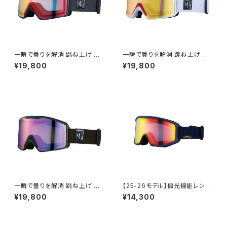
一瞬で曇りを解消 跳ね上げ ゴ
一瞬で曇りを解消 跳ね上げ ゴ
ーグル スキー スノボ 【AX900-
ーグル ハイコン スキー スノボ
¥19,800
¥19,800
WCM GY】 マットグレー レッド
【AX900-WCM WT】 マットホ
ミラー 換気機能 紫外線対策大
ワイト ゴールドミラー 換気機能
きいメガネ対応 ヘルメット対応
ハイコントラストレンズ 紫外線
アジアンフィット [AXE アック
対策大きいメガネ対応 ヘルメッ
ス]
ト対応 アジアンフィット [AXE
アックス]
一瞬で曇りを解消 跳ね上げ ゴ
【25-26モデル】偏光機能レンズ
ーグル スキー スノボ 【AX900-
使用 スノーゴーグル UVカット
¥19,800
¥14,300
WCM KH】 マットカーキ パープ
スキー スノボ 【AX800-WMP
ルミラー 換気機能 紫外線対策
NB】 マットカラー ネイビー 偏
大きいメガネ対応 ヘルメット対
光レンズ レッドミラー 顔にしっ
応 アジアンフィット [AXE アッ
かりフィット 紫外線対策 曇り止