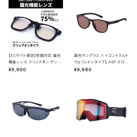
【ECサイト限定】夜間対応 偏光
調光サングラス ハイコントラスト
機能レンズ クリップオン サング
ウェリントンタイプ【 ASP-5125
ラス 【AS-3NV BK】 ウェリント
MBK 】 軽量サングラス 調光レ
¥9,900
¥9,680
ンタイプ ポラウドライトレンズ
ンズ ハイコン ずれにくい 通勤
専用ケース付き 跳ね上げタイプ
レジャー サイクリング [AXE
夜間の運転 ナイトドライブ [A
アックス]
XE アックス]