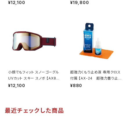
ね上げタイプ 【FU-604PCS S
WCM GY】 マットグレー レッド
¥12,100
¥19,800
M】 専用ケース付き 大型メガネ
ミラー 換気機能 紫外線対策大
対応 オーバーグラス 紫外線対
きいメガネ対応 ヘルメット対応
策 広い視界 鼻に合わせて調整
アジアンフィット [AXE アック
テンプル調整可能 ずれにくい ア
ス]
ウトドア 釣り ドライブ ランニン
グ ウォーキング [AXE アック
ス]
小顔でもフィット スノーゴーグル
超強力くもり止め液 専用クロス
UVカット スキー スノボ 【AX80
付属 【AX-24 超強力曇り止め
0-XS BO】 マットボルドー ゴー
液】 長時間持続 リキッドタイプ
¥12,100
¥880
ルドミラー コンパクトサイズ 紫
マスク着用時 曇り防止 メガネ・
外線対策 曇り止め加工 大きい
ゴーグル・サングラス対応 [AX
メガネ対応 ヘルメット対応 アジ
E アックス]
アンフィット [AXE アックス]
最近チェックした商品