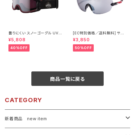
曇りにくい スノーゴーグル UVカ
[EC特別価格／送料無料] サン
ット ユニセックス スキー スノボ
グラス UVカット 【特価420】 紫
¥5,808
¥3,850
【OMW-785 MBG】 マットバー
外線対策 アウトドア ランニング
ガンディカラー シルバーミラー
ウォーキング サイクリング [AXE
40%OFF
50%OFF
紫外線対策 曇り止め加工 メガ
アックス]
ネ対応 ヘルメット対応 アジアン
フィット [AXE アックス]
商品一覧に戻る
CATEGORY
新着商品 new item