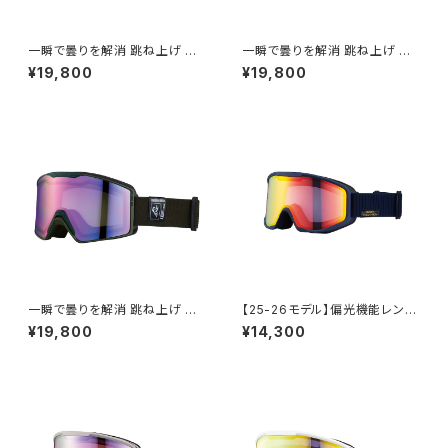
一瞬で曇りを解消 跳ね上げ ゴ
一瞬で曇りを解消 跳ね上げ ゴ
ーグル スキー スノボ 【AX900-
ーグル ハイコン スキー スノボ
¥19,800
¥19,800
WCM GY】 マットグレー レッド
【AX900-WCM WT】 マットホ
ミラー 換気機能 紫外線対策大
ワイト ゴールドミラー 換気機能
きいメガネ対応 ヘルメット対応
ハイコントラストレンズ 紫外線
アジアンフィット [AXE アック
対策大きいメガネ対応 ヘルメッ
ス]
ト対応 アジアンフィット [AXE
アックス]
一瞬で曇りを解消 跳ね上げ ゴ
【25-26モデル】偏光機能レンズ
ーグル スキー スノボ 【AX900-
使用 スノーゴーグル UVカット
¥19,800
¥14,300
WCM KH】 マットカーキ パープ
スキー スノボ 【AX800-WMP
ルミラー 換気機能 紫外線対策
NB】 マットカラー ネイビー 偏
大きいメガネ対応 ヘルメット対
光レンズ レッドミラー 顔にしっ
応 アジアンフィット [AXE アッ
かりフィット 紫外線対策 曇り止
クス]
め加工 大きいメガネ対応 ヘルメ
ット対応 アジアンフィット [AX
E アックス]