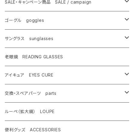
ゴーグル
SALE・キャンペーン商品 SALE / campaign
サングラス
SALE・特価商品
ゴーグル goggles
キャンペーン対象商品
メンズ Mens
サングラス sunglasses
AX900
レディース Ladies
偏光サングラス polarized
老眼鏡 READING GLASSES
AX800
AX800
ASP-495
ティーン Teen's
調光レンズ photochromic
アイキュア EYES CURE
AX888
OMW-785
ASP-217
AX290
ASPシリーズ
キッズ Kids
夜間運転適合モデル for night driving
大人用 For adults
交換・スペアパーツ parts
AX899
OMW-780
ASP-399
AX280
ドライブウェアレンズ
AX250-WD
サングラスタイプ
ハイコン High contrast
スポーツサングラス sports
子供用 For kids
先セル
ルーペ（拡大鏡） LOUPE
AX990
OMW-675
ASP-390
AX270
AX250-D
オーバーグラスタイプ
SG-505
偏光レンズ Polarized
度付きサングラス with prescription
遮光眼鏡
ノーズパッド
便利グッズ ACCESSORIES