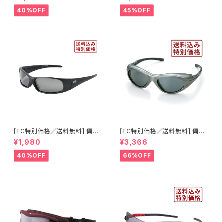
Vカット スキー スノボ 【AX260
ット スキー スノボ 【AX888-W
-WD WT】 ホワイト ピンクレン
CM RE】 シャイニーブラック レ
40%OFF
45%OFF
ズ 曇りにくい 紫外線対策 アジ
ッドミラー 紫外線対策 曇りにく
アンフィット ジュニア レディース
い 曇り止め加工 大型メガネ対
[AXE アックス]
応 ヘルメット対応 アジアンフィ
ット [AXE アックス]
[EC特別価格／送料無料] 偏光
[EC特別価格／送料無料] 偏光
レンズ サングラス UVカット 【特
レンズ サイドガード付き サン
¥1,980
¥3,366
価1035】 紫外線対策 アウトド
グラス UVカット 【特価603】 紫
ア ランニング ウォーキング サイ
外線対策 アウトドア ランニング
40%OFF
66%OFF
クリング [AXE アックス]
ウォーキング サイクリング [AXE
アックス]