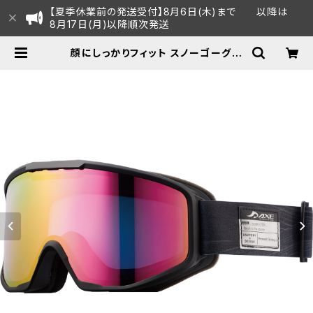
【夏季休業前の発送受付】8月6日(木)まで 以降は
8月17日(月)以降順次発送
顔にしっかりフィット スノーゴーグル
UVカット スキー スノボ 【AX800-
WCM PK】 マットカラー ブラック ピ
ンクミラー 紫外線対策 曇り止め加工
大きいメガネ対応 ヘルメット対応 ア
ジアンフィット [AXE アックス] | A
XE オフィシャルECショップ