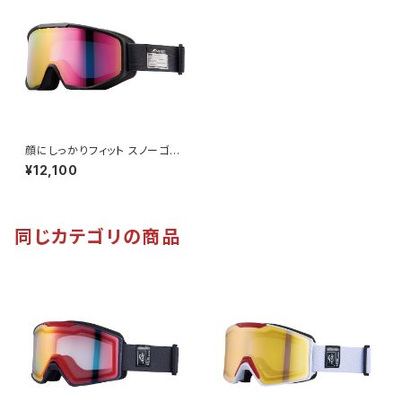
顔にしっかりフィット スノーゴー
グル UVカット スキー スノボ 【A
¥12,100
X800-WCM PK】 マットカラー
ブラック ピンクミラー 紫外線対
策 曇り止め加工 大きいメガネ
対応 ヘルメット対応 アジアンフ
ィット [AXE アックス]
同じカテゴリの商品