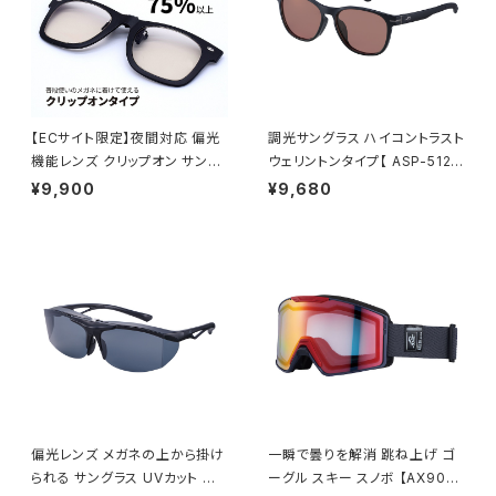
【ECサイト限定】夜間対応 偏光
調光サングラス ハイコントラスト
機能レンズ クリップオン サング
ウェリントンタイプ【 ASP-5125
ラス 【AS-3NV BK】 ウェリント
MBK 】 軽量サングラス 調光レ
¥9,900
¥9,680
ンタイプ ポラウドライトレンズ
ンズ ハイコン ずれにくい 通勤
専用ケース付き 跳ね上げタイプ
レジャー サイクリング [AXE
夜間の運転 ナイトドライブ [A
アックス]
XE アックス]
偏光レンズ メガネの上から掛け
一瞬で曇りを解消 跳ね上げ ゴ
られる サングラス UVカット 跳
ーグル スキー スノボ 【AX900-