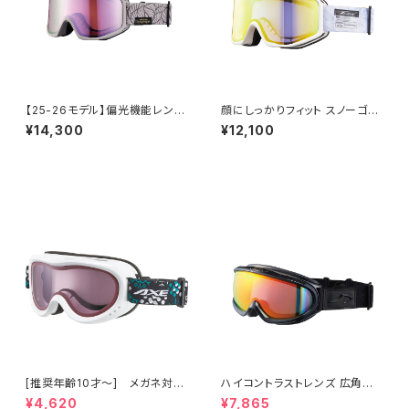
【25-26モデル】偏光機能レンズ
顔にしっかりフィット スノーゴー
使用 スノーゴーグル UVカット
グル UVカット スキー スノボ 【A
¥14,300
¥12,100
スキー スノボ 【AX800-XSP B
X800-WCM GO】 マットカラ
E】 マットウォームベージュ 偏光
ー ホワイト ゴールドミラー 紫外
レンズ パープルミラー 小顔でも
線対策 曇り止め加工 大きいメ
フィット コンパクトサイズ 紫外
ガネ対応 ヘルメット対応 アジア
線対策 曇り止め加工 大きいメ
ンフィット [AXE アックス]
ガネ対応 ヘルメット対応 アジア
ンフィット [AXE アックス]
[推奨年齢10才～] メガネ対応
ハイコントラストレンズ 広角視
スノーゴーグル ダブルレンズ U
野モデル スノーゴーグル UVカ
¥4,620
¥7,865