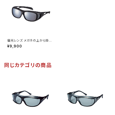
偏光レンズ メガネの上から掛け
られる サングラス UVカット 【S
¥9,900
G-612P MBK】ストラップ付き
オーバーグラス 紫外線対策 テ
ンプル調整可能 ずれにくい アウ
トドア 釣り ランニング ウォーキ
ング サイクリング [AXE アック
同じカテゴリの商品
ス]