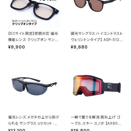
【ECサイト限定】夜間対応 偏光
調光サングラス ハイコントラスト
機能レンズ クリップオン サング
ウェリントンタイプ【 ASP-5125
ラス 【AS-3NV BK】 ウェリント
MBK 】 軽量サングラス 調光レ
¥9,900
¥9,680
ンタイプ ポラウドライトレンズ
ンズ ハイコン ずれにくい 通勤
専用ケース付き 跳ね上げタイプ
レジャー サイクリング [AXE
夜間の運転 ナイトドライブ [A
アックス]
XE アックス]
偏光レンズ メガネの上から掛け
一瞬で曇りを解消 跳ね上げ ゴ
られる サングラス UVカット 跳
ーグル スキー スノボ 【AX900-
ね上げタイプ 【FU-604PCS S
WCM GY】 マットグレー レッド
¥12,100
¥19,800