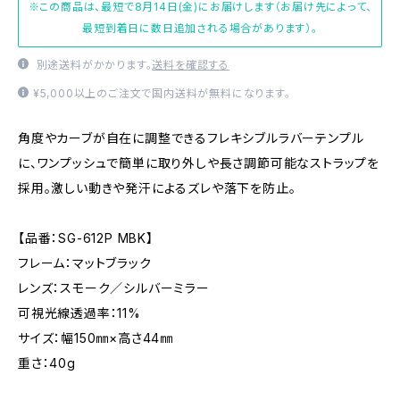
※この商品は、最短で8月14日(金)にお届けします（お届け先によって、
最短到着日に数日追加される場合があります）。
別途送料がかかります。
送料を確認する
¥5,000以上のご注文で国内送料が無料になります。
角度やカーブが自在に調整できるフレキシブルラバーテンプル
に、ワンプッシュで簡単に取り外しや長さ調節可能なストラップを
採用。激しい動きや発汗によるズレや落下を防止。
【品番：SG-612P MBK】
フレーム：マットブラック
レンズ：スモーク／シルバーミラー
可視光線透過率：11%
サイズ：幅150㎜×高さ44㎜
重さ：40g