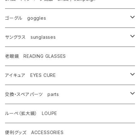
サングラス
SALE・特価商品
ゴーグル goggles
キャンペーン対象商品
メンズ Mens
サングラス sunglasses
AX900
レディース Ladies
偏光サングラス polarized
老眼鏡 READING GLASSES
AX800
AX800
ASP-495
ティーン Teen's
調光レンズ photochromic
アイキュア EYES CURE
AX888
OMW-785
ASP-217
AX290
ASPシリーズ
キッズ Kids
夜間運転適合モデル for night driving
大人用 For adults
交換・スペアパーツ parts
AX899
OMW-780
ASP-399
AX280
ドライブウェアレンズ
AX250-WD
サングラスタイプ
ハイコン High contrast
スポーツサングラス sports
子供用 For kids
先セル
ルーペ（拡大鏡） LOUPE
AX990
OMW-675
ASP-390
AX270
AX250-D
オーバーグラスタイプ
SG-505
偏光レンズ Polarized
度付きサングラス with prescription
遮光眼鏡
ノーズパッド
便利グッズ ACCESSORIES