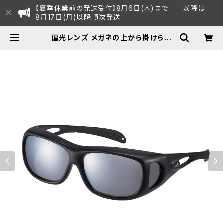
【夏季休業前の発送受付】8月6日(木)まで 以降は
8月17日(月)以降順次発送
偏光レンズ メガネの上から掛けられ
る サングラス UVカット 【SG-612P
MBK】ストラップ付き オーバーグラス
紫外線対策 テンプル調整可能 ずれに
くい アウトドア 釣り ランニング ウォ
ーキング サイクリング [AXE アック
ス] | AXE オフィシャルECショップ