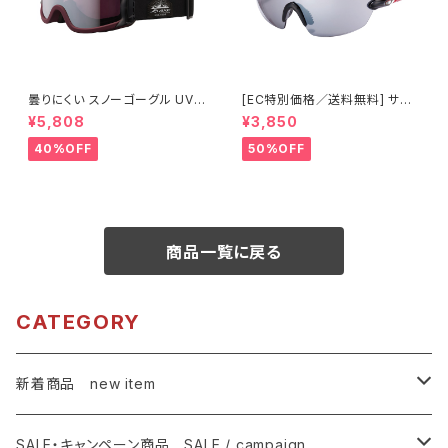
曇りにくい スノーゴーグル UVカ
[EC特別価格／送料無料] サン
ット ユニセックス スキー スノボ
グラス UVカット 【特価420】 紫
¥5,808
¥3,850
【OMW-785 MBG】 マットバー
外線対策 アウトドア ランニング
ガンディカラー シルバーミラー
ウォーキング サイクリング [AXE
40%OFF
50%OFF
紫外線対策 曇り止め加工 メガ
アックス]
ネ対応 ヘルメット対応 アジアン
フィット [AXE アックス]
商品一覧に戻る
CATEGORY
新着商品 new item
ゴーグル
SALE・キャンペーン商品 SALE / campaign