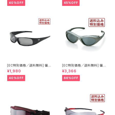
-WD WT】 ホワイト ピンクレン
CM RE】 シャイニーブラック レ
40%OFF
45%OFF
ズ 曇りにくい 紫外線対策 アジ
ッドミラー 紫外線対策 曇りにく
アンフィット ジュニア レディース
い 曇り止め加工 大型メガネ対
[AXE アックス]
応 ヘルメット対応 アジアンフィ
ット [AXE アックス]
[EC特別価格／送料無料] 偏光
[EC特別価格／送料無料] 偏光
レンズ サングラス UVカット 【特
レンズ サイドガード付き サン
¥1,980
¥3,366
価1035】 紫外線対策 アウトド
グラス UVカット 【特価603】 紫
ア ランニング ウォーキング サイ
外線対策 アウトドア ランニング
40%OFF
66%OFF
クリング [AXE アックス]
ウォーキング サイクリング [AXE
アックス]