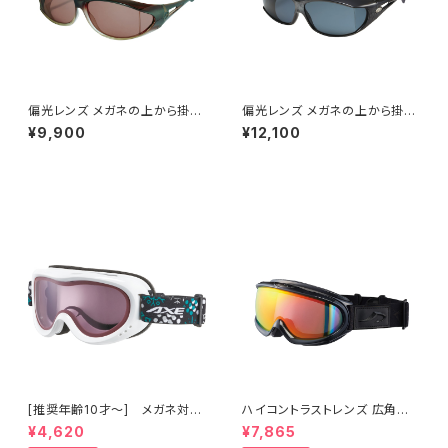
偏光レンズ メガネの上から掛け
偏光レンズ メガネの上から掛け
られる サングラス UVカット 【S
られる サングラス UVカット 【S
¥9,900
¥12,100
G-604P GBR】 オーバーグラス
G-605PCS MRS】 収納ケース
紫外線対策 広い視界 テンプル
付き 大型メガネ対応 オーバー
調整可能 ずれにくい ロードバイ
グラス 紫外線対策 広い視界 テ
ク 釣り ツーリング ドライブ ラン
ンプル調整可能 ずれにくい ロー
ニング ウォーキング サイクリン
ドバイク 釣り ツーリング ドライ
グ 女性に人気 [AXE アックス]
ブ ランニング ウォーキング [A
XE アックス]
[推奨年齢10才～] メガネ対応
ハイコントラストレンズ 広角視
スノーゴーグル ダブルレンズ U
野モデル スノーゴーグル UVカ
¥4,620
¥7,865
Vカット スキー スノボ 【AX260
ット スキー スノボ 【AX888-W