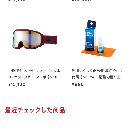
M】 専用ケース付き 大型メガネ
ミラー 換気機能 紫外線対策大
対応 オーバーグラス 紫外線対
きいメガネ対応 ヘルメット対応
策 広い視界 鼻に合わせて調整
アジアンフィット [AXE アック
テンプル調整可能 ずれにくい ア
ス]
ウトドア 釣り ドライブ ランニン
グ ウォーキング [AXE アック
ス]
小顔でもフィット スノーゴーグル
超強力くもり止め液 専用クロス
UVカット スキー スノボ 【AX80
付属 【AX-24 超強力曇り止め
0-XS BO】 マットボルドー ゴー
液】 長時間持続 リキッドタイプ
¥12,100
¥880
ルドミラー コンパクトサイズ 紫
マスク着用時 曇り防止 メガネ・
外線対策 曇り止め加工 大きい
ゴーグル・サングラス対応 [AX
メガネ対応 ヘルメット対応 アジ
E アックス]
アンフィット [AXE アックス]
最近チェックした商品