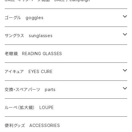
サングラス
SALE・特価商品
ゴーグル goggles
キャンペーン対象商品
メンズ Mens
サングラス sunglasses
AX900
レディース Ladies
偏光サングラス polarized
老眼鏡 READING GLASSES
AX800
AX800
ASP-495
ティーン Teen's
調光レンズ photochromic
アイキュア EYES CURE
AX888
OMW-785
ASP-217
AX290
ASPシリーズ
キッズ Kids
夜間運転適合モデル for night driving
大人用 For adults
交換・スペアパーツ parts
AX899
OMW-780
ASP-399
AX280
ドライブウェアレンズ
AX250-WD
サングラスタイプ
ハイコン High contrast
スポーツサングラス sports
子供用 For kids
先セル
ルーペ（拡大鏡） LOUPE
AX990
OMW-675
ASP-390
AX270
AX250-D
オーバーグラスタイプ
SG-505
偏光レンズ Polarized
度付きサングラス with prescription
遮光眼鏡
ノーズパッド
便利グッズ ACCESSORIES