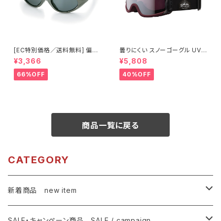
[EC特別価格／送料無料] 偏光
曇りにくい スノーゴーグル UVカ
レンズ サイドガード付き サン
ット ユニセックス スキー スノボ
¥3,366
¥5,808
グラス UVカット 【特価603】 紫
【OMW-785 MBG】 マットバー
外線対策 アウトドア ランニング
ガンディカラー シルバーミラー
66%OFF
40%OFF
ウォーキング サイクリング [AXE
紫外線対策 曇り止め加工 メガ
アックス]
ネ対応 ヘルメット対応 アジアン
フィット [AXE アックス]
商品一覧に戻る
CATEGORY
新着商品 new item
ゴーグル
SALE・キャンペーン商品 SALE / campaign