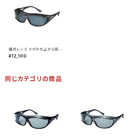
偏光レンズ メガネの上から掛け
られる サングラス UVカット 【S
¥12,100
G-605PCS MRS】 収納ケース
付き 大型メガネ対応 オーバー
グラス 紫外線対策 広い視界 テ
ンプル調整可能 ずれにくい ロー
ドバイク 釣り ツーリング ドライ
同じカテゴリの商品
ブ ランニング ウォーキング [A
XE アックス]