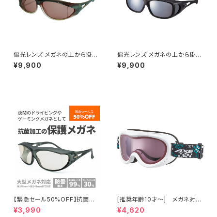
偏光レンズ メガネの上から掛け
偏光レンズ メガネの上から掛け
られる サングラス UVカット 【S
られる サングラス UVカット 【S
¥9,900
¥9,900
G-604P GBR】 オーバーグラス
G-612P MBK】ストラップ付き
紫外線対策 広い視界 テンプル
オーバーグラス 紫外線対策 テ
調整可能 ずれにくい ロードバイ
ンプル調整可能 ずれにくい アウ
ク 釣り ツーリング ドライブ ラン
トドア 釣り ランニング ウォーキ
ニング ウォーキング サイクリン
ング サイクリング [AXE アック
グ 女性に人気 [AXE アックス]
ス]
【緊急セール50%OFF】抗菌加
[推奨年齢10才～] メガネ対応
工フレーム 保護メガネ 【AVM-
スノーゴーグル ダブルレンズ U
¥3,990
¥4,620
605Z SM】 曇り止め加工レン
Vカット スキー スノボ 【AX260