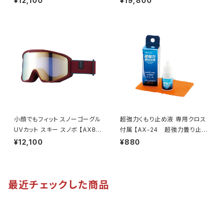
¥12,100
¥19,800
M】 専用ケース付き 大型メガネ
ミラー 換気機能 紫外線対策大
対応 オーバーグラス 紫外線対
きいメガネ対応 ヘルメット対応
策 広い視界 鼻に合わせて調整
アジアンフィット [AXE アック
テンプル調整可能 ずれにくい ア
ス]
ウトドア 釣り ドライブ ランニン
グ ウォーキング [AXE アック
ス]
小顔でもフィット スノーゴーグル
超強力くもり止め液 専用クロス
UVカット スキー スノボ 【AX80
付属 【AX-24 超強力曇り止め
0-XS BO】 マットボルドー ゴー
液】 長時間持続 リキッドタイプ
¥12,100
¥880
ルドミラー コンパクトサイズ 紫
マスク着用時 曇り防止 メガネ・
外線対策 曇り止め加工 大きい
ゴーグル・サングラス対応 [AX
メガネ対応 ヘルメット対応 アジ
E アックス]
アンフィット [AXE アックス]
最近チェックした商品