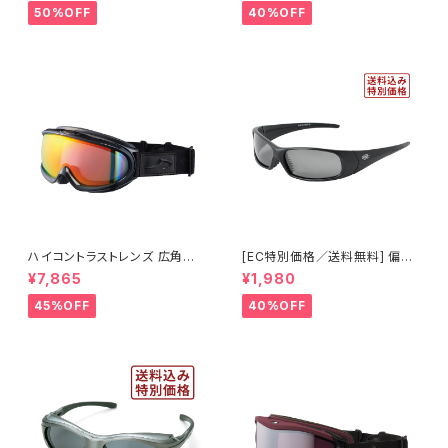
ズ 大型メガネ対応 紫外線カット
-WD WT】 ホワイト ピンクレン
50%OFF
40%OFF
UVカット ブルーライトカット 花
ズ 曇りにくい 紫外線対策 アジ
粉対策 粉じん対策 ゲーミングメ
アンフィット ジュニア レディース
ガネ
[AXE アックス]
ハイコントラストレンズ 広角視
[EC特別価格／送料無料] 偏光
野モデル スノーゴーグル UVカ
レンズ サングラス UVカット 【特
¥7,865
¥1,980
ット スキー スノボ 【AX888-W
価1035】 紫外線対策 アウトド
CM RE】 シャイニーブラック レ
ア ランニング ウォーキング サイ
45%OFF
40%OFF
ッドミラー 紫外線対策 曇りにく
クリング [AXE アックス]
い 曇り止め加工 大型メガネ対
応 ヘルメット対応 アジアンフィ
ット [AXE アックス]