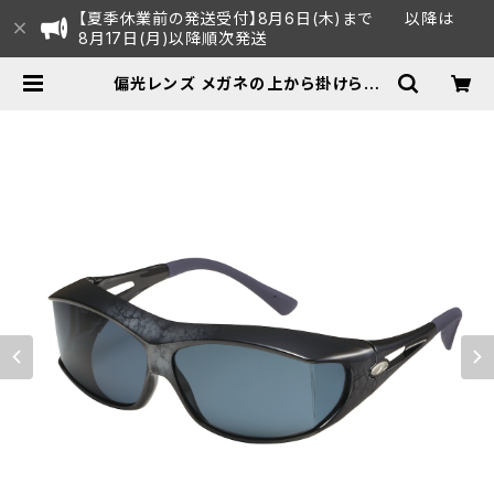
【夏季休業前の発送受付】8月6日(木)まで 以降は
8月17日(月)以降順次発送
偏光レンズ メガネの上から掛けられ
る サングラス UVカット 【SG-605P
CS MRS】 収納ケース付き 大型メガ
ネ対応 オーバーグラス 紫外線対策
広い視界 テンプル調整可能 ずれにく
い ロードバイク 釣り ツーリング ドラ
イブ ランニング ウォーキング [AXE
アックス] | AXE オフィシャルECショ
ップ