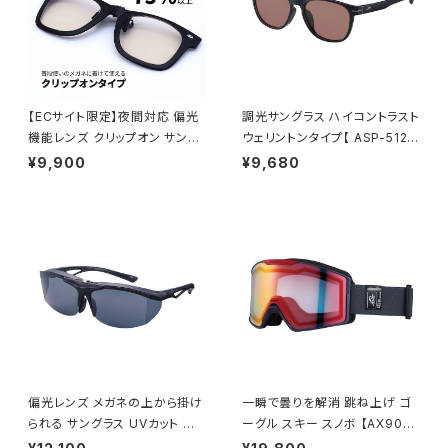
【ECサイト限定】夜間対応 偏光
調光サングラス ハイコントラスト
機能レンズ クリップオン サング
ウェリントンタイプ【 ASP-5125
ラス 【AS-3NV BK】 ウェリント
MBK 】 軽量サングラス 調光レ
¥9,900
¥9,680
ンタイプ ポラウドライトレンズ
ンズ ハイコン ずれにくい 通勤
専用ケース付き 跳ね上げタイプ
レジャー サイクリング [AXE
夜間の運転 ナイトドライブ [A
アックス]
XE アックス]
偏光レンズ メガネの上から掛け
一瞬で曇りを解消 跳ね上げ ゴ
られる サングラス UVカット 跳
ーグル スキー スノボ 【AX900-
ね上げタイプ 【FU-604PCS S
WCM GY】 マットグレー レッド