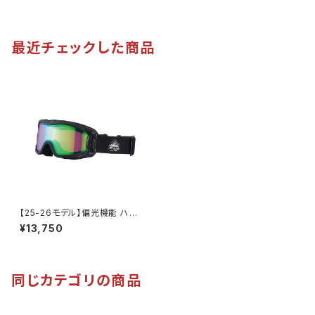
外線対策 曇り止め加工 大きい
ゴーグル・サングラス対応 [AX
メガネ対応 ヘルメット対応 アジ
E アックス]
アンフィット [AXE アックス]
最近チェックした商品
【25-26モデル】偏光機能 ハイ
コン 明るい視界 スノーゴーグル
¥13,750
スキー スノボ ユニセックス 【O
MW-785LP GR】偏光レンズ
ダブルレンズ グリーンミラー U
Vカット 紫外線対策 曇りにくい
メガネ対応 ヘルメット対応 アジ
同じカテゴリの商品
アンフィット [AXE アックス]