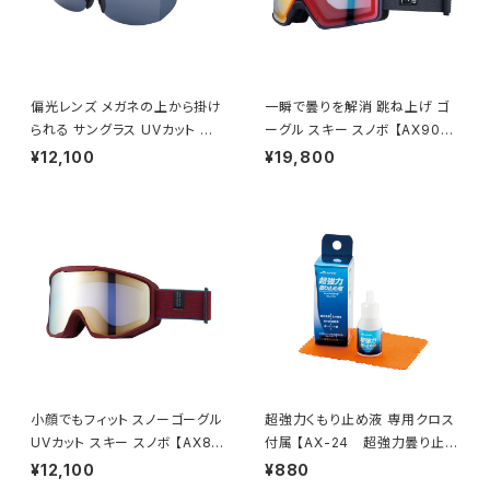
偏光レンズ メガネの上から掛け
一瞬で曇りを解消 跳ね上げ ゴ
られる サングラス UVカット 跳
ーグル スキー スノボ 【AX900-
ね上げタイプ 【FU-604PCS S
WCM GY】 マットグレー レッド
¥12,100
¥19,800
M】 専用ケース付き 大型メガネ
ミラー 換気機能 紫外線対策大
対応 オーバーグラス 紫外線対
きいメガネ対応 ヘルメット対応
策 広い視界 鼻に合わせて調整
アジアンフィット [AXE アック
テンプル調整可能 ずれにくい ア
ス]
ウトドア 釣り ドライブ ランニン
グ ウォーキング [AXE アック
ス]
小顔でもフィット スノーゴーグル
超強力くもり止め液 専用クロス
UVカット スキー スノボ 【AX80
付属 【AX-24 超強力曇り止め
0-XS BO】 マットボルドー ゴー
液】 長時間持続 リキッドタイプ
¥12,100
¥880
ルドミラー コンパクトサイズ 紫
マスク着用時 曇り防止 メガネ・