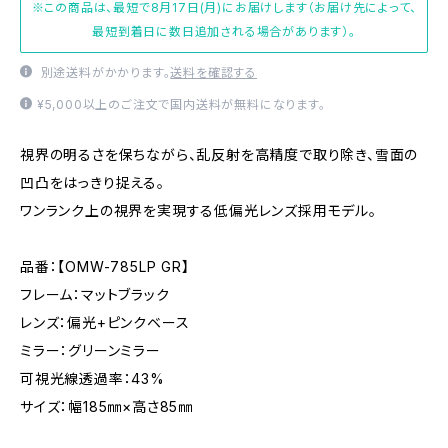
※この商品は、最短で8月17日(月)にお届けします（お届け先によって、
最短到着日に数日追加される場合があります）。
別途送料がかかります。
送料を確認する
¥5,000以上のご注文で国内送料が無料になります。
視界の明るさを保ちながら、乱反射を高精度で取り除き、雪面の
凹凸をはっきり捉える。
ワンランク上の視界を実現する低偏光レンズ採用モデル。
品番：【OMW-785LP GR】
フレーム：マットブラック
レンズ：偏光+ピンクベース
ミラー：グリーンミラー
可視光線透過率：43%
サイズ：幅185㎜×高さ85㎜