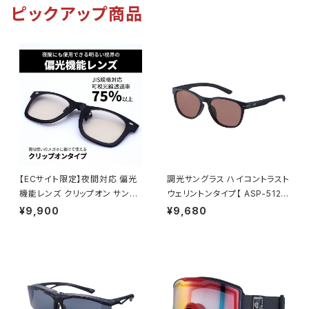
ピックアップ商品
【ECサイト限定】夜間対応 偏光
調光サングラス ハイコントラスト
機能レンズ クリップオン サング
ウェリントンタイプ【 ASP-5125
ラス 【AS-3NV BK】 ウェリント
MBK 】 軽量サングラス 調光レ
¥9,900
¥9,680
ンタイプ ポラウドライトレンズ
ンズ ハイコン ずれにくい 通勤
専用ケース付き 跳ね上げタイプ
レジャー サイクリング [AXE
夜間の運転 ナイトドライブ [A
アックス]
XE アックス]