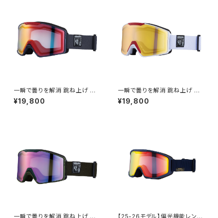
一瞬で曇りを解消 跳ね上げ ゴ
一瞬で曇りを解消 跳ね上げ ゴ
ーグル スキー スノボ 【AX900-
ーグル ハイコン スキー スノボ
¥19,800
¥19,800
WCM GY】 マットグレー レッド
【AX900-WCM WT】 マットホ
ミラー 換気機能 紫外線対策大
ワイト ゴールドミラー 換気機能
きいメガネ対応 ヘルメット対応
ハイコントラストレンズ 紫外線
アジアンフィット [AXE アック
対策大きいメガネ対応 ヘルメッ
ス]
ト対応 アジアンフィット [AXE
アックス]
一瞬で曇りを解消 跳ね上げ ゴ
【25-26モデル】偏光機能レンズ