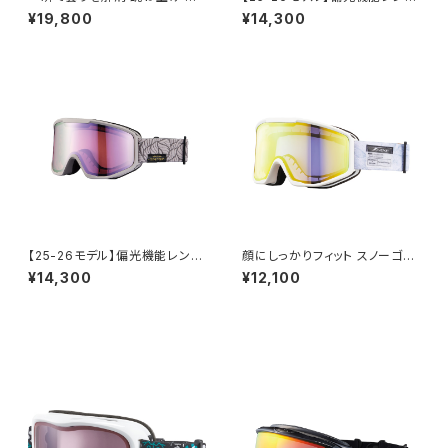
ーグル スキー スノボ 【AX900-
使用 スノーゴーグル UVカット
¥19,800
¥14,300
WCM KH】 マットカーキ パープ
スキー スノボ 【AX800-WMP
ルミラー 換気機能 紫外線対策
NB】 マットカラー ネイビー 偏
大きいメガネ対応 ヘルメット対
光レンズ レッドミラー 顔にしっ
応 アジアンフィット [AXE アッ
かりフィット 紫外線対策 曇り止
クス]
め加工 大きいメガネ対応 ヘルメ
ット対応 アジアンフィット [AX
E アックス]
【25-26モデル】偏光機能レンズ
顔にしっかりフィット スノーゴー
使用 スノーゴーグル UVカット
グル UVカット スキー スノボ 【A
¥14,300
¥12,100
スキー スノボ 【AX800-XSP B
X800-WCM GO】 マットカラ
E】 マットウォームベージュ 偏光
ー ホワイト ゴールドミラー 紫外
レンズ パープルミラー 小顔でも
線対策 曇り止め加工 大きいメ
フィット コンパクトサイズ 紫外
ガネ対応 ヘルメット対応 アジア
線対策 曇り止め加工 大きいメ
ンフィット [AXE アックス]
ガネ対応 ヘルメット対応 アジア
ンフィット [AXE アックス]