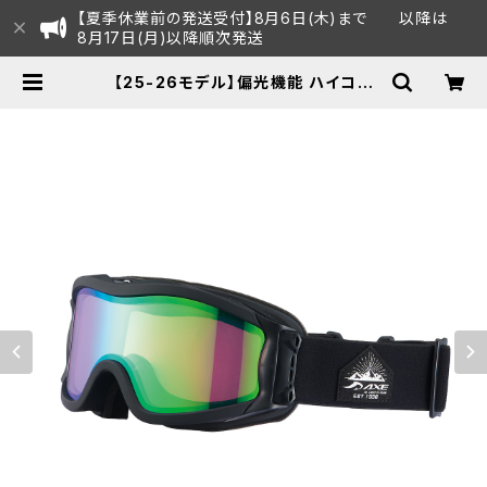
【夏季休業前の発送受付】8月6日(木)まで 以降は
8月17日(月)以降順次発送
【25-26モデル】偏光機能 ハイコン
明るい視界 スノーゴーグル スキー ス
ノボ ユニセックス 【OMW-785LP G
R】偏光レンズ ダブルレンズ グリーン
ミラー UVカット 紫外線対策 曇りにく
い メガネ対応 ヘルメット対応 アジア
ンフィット [AXE アックス] | AXE
オフィシャルECショップ