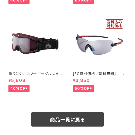
40%OFF
66%OFF
クリング [AXE アックス]
ウォーキング サイクリング [AXE
アックス]
曇りにくい スノーゴーグル UVカ
[EC特別価格／送料無料] サン
ット ユニセックス スキー スノボ
グラス UVカット 【特価420】 紫
¥5,808
¥3,850
【OMW-785 MBG】 マットバー
外線対策 アウトドア ランニング
ガンディカラー シルバーミラー
ウォーキング サイクリング [AXE
40%OFF
50%OFF
紫外線対策 曇り止め加工 メガ
アックス]
ネ対応 ヘルメット対応 アジアン
フィット [AXE アックス]
商品一覧に戻る