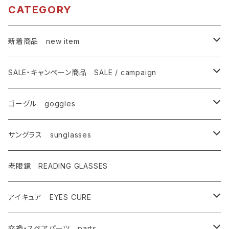
CATEGORY
新着商品 new item
ゴーグル
SALE・キャンペーン商品 SALE / campaign
サングラス
SALE・特価商品
ゴーグル goggles
キャンペーン対象商品
メンズ Mens
サングラス sunglasses
AX900
レディース Ladies
偏光サングラス polarized
老眼鏡 READING GLASSES
AX800
AX800
ASP-495
ティーン Teen's
調光レンズ photochromic
アイキュア EYES CURE
AX888
OMW-785
ASP-217
AX290
ASPシリーズ
キッズ Kids
夜間運転適合モデル for night driving
大人用 For adults
交換・スペアパーツ parts