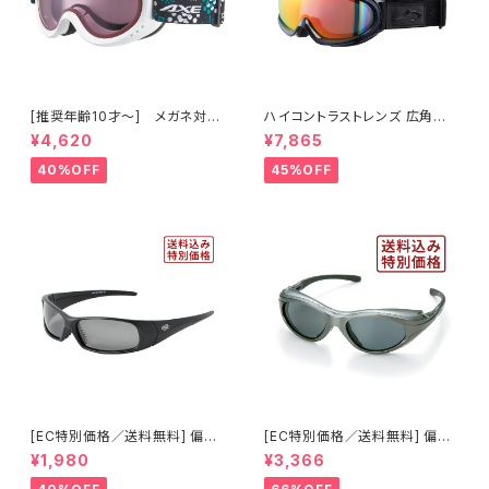
[推奨年齢10才～] メガネ対応
ハイコントラストレンズ 広角視
スノーゴーグル ダブルレンズ U
野モデル スノーゴーグル UVカ
¥4,620
¥7,865
Vカット スキー スノボ 【AX260
ット スキー スノボ 【AX888-W
-WD WT】 ホワイト ピンクレン
CM RE】 シャイニーブラック レ
40%OFF
45%OFF
ズ 曇りにくい 紫外線対策 アジ
ッドミラー 紫外線対策 曇りにく
アンフィット ジュニア レディース
い 曇り止め加工 大型メガネ対
[AXE アックス]
応 ヘルメット対応 アジアンフィ
ット [AXE アックス]
[EC特別価格／送料無料] 偏光
[EC特別価格／送料無料] 偏光
レンズ サングラス UVカット 【特
レンズ サイドガード付き サン
¥1,980
¥3,366
価1035】 紫外線対策 アウトド
グラス UVカット 【特価603】 紫
ア ランニング ウォーキング サイ
外線対策 アウトドア ランニング