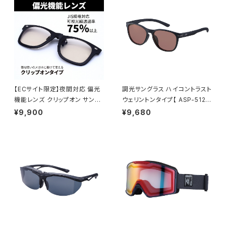
【ECサイト限定】夜間対応 偏光
調光サングラス ハイコントラスト
機能レンズ クリップオン サング
ウェリントンタイプ【 ASP-5125
ラス 【AS-3NV BK】 ウェリント
MBK 】 軽量サングラス 調光レ
¥9,900
¥9,680
ンタイプ ポラウドライトレンズ
ンズ ハイコン ずれにくい 通勤
専用ケース付き 跳ね上げタイプ
レジャー サイクリング [AXE
夜間の運転 ナイトドライブ [A
アックス]
XE アックス]