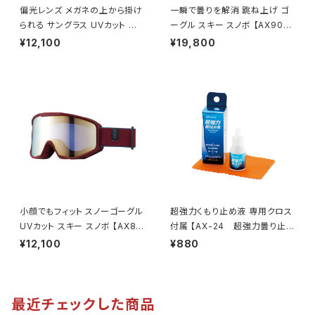
偏光レンズ メガネの上から掛け
一瞬で曇りを解消 跳ね上げ ゴ
られる サングラス UVカット 跳
ーグル スキー スノボ 【AX900-
ね上げタイプ 【FU-604PCS S
WCM GY】 マットグレー レッド
¥12,100
¥19,800
M】 専用ケース付き 大型メガネ
ミラー 換気機能 紫外線対策大
対応 オーバーグラス 紫外線対
きいメガネ対応 ヘルメット対応
策 広い視界 鼻に合わせて調整
アジアンフィット [AXE アック
テンプル調整可能 ずれにくい ア
ス]
ウトドア 釣り ドライブ ランニン
グ ウォーキング [AXE アック
ス]
小顔でもフィット スノーゴーグル
超強力くもり止め液 専用クロス
UVカット スキー スノボ 【AX80
付属 【AX-24 超強力曇り止め
0-XS BO】 マットボルドー ゴー
液】 長時間持続 リキッドタイプ
¥12,100
¥880
ルドミラー コンパクトサイズ 紫
マスク着用時 曇り防止 メガネ・
外線対策 曇り止め加工 大きい
ゴーグル・サングラス対応 [AX
メガネ対応 ヘルメット対応 アジ
E アックス]
アンフィット [AXE アックス]
最近チェックした商品