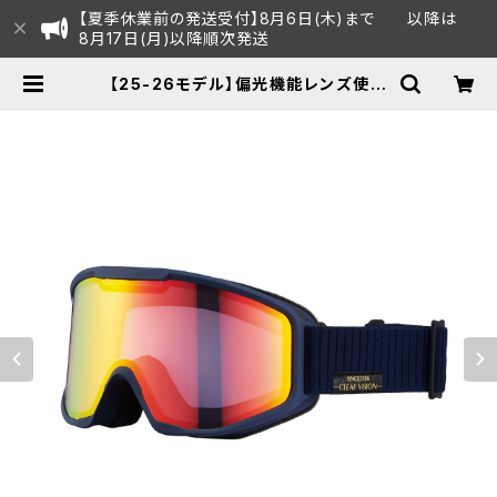
【夏季休業前の発送受付】8月6日(木)まで 以降は
8月17日(月)以降順次発送
【25-26モデル】偏光機能レンズ使用
スノーゴーグル UVカット スキー スノ
ボ 【AX800-WMP NB】 マットカラ
ー ネイビー 偏光レンズ レッドミラー
顔にしっかりフィット 紫外線対策 曇り
止め加工 大きいメガネ対応 ヘルメッ
ト対応 アジアンフィット [AXE アッ
クス] | AXE オフィシャルECショップ