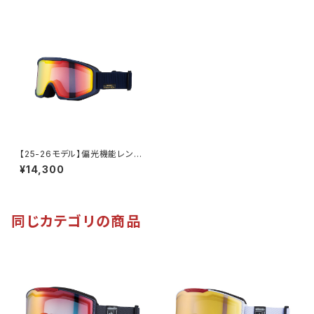
【25-26モデル】偏光機能レンズ
使用 スノーゴーグル UVカット
¥14,300
スキー スノボ 【AX800-WMP
NB】 マットカラー ネイビー 偏
光レンズ レッドミラー 顔にしっ
かりフィット 紫外線対策 曇り止
め加工 大きいメガネ対応 ヘルメ
同じカテゴリの商品
ット対応 アジアンフィット [AX
E アックス]