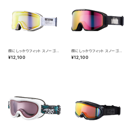
クス]
線対策 曇り止め加工 大きいメ
ガネ対応 ヘルメット対応 アジア
ンフィット [AXE アックス]
顔にしっかりフィット スノーゴー
顔にしっかりフィット スノーゴー
グル UVカット スキー スノボ 【A
グル UVカット スキー スノボ 【A
¥12,100
¥12,100
X800-WCM GO】 マットカラ
X800-WCM PK】 マットカラー
ー ホワイト ゴールドミラー 紫外
ブラック ピンクミラー 紫外線対
線対策 曇り止め加工 大きいメ
策 曇り止め加工 大きいメガネ
ガネ対応 ヘルメット対応 アジア
対応 ヘルメット対応 アジアンフ
ンフィット [AXE アックス]
ィット [AXE アックス]