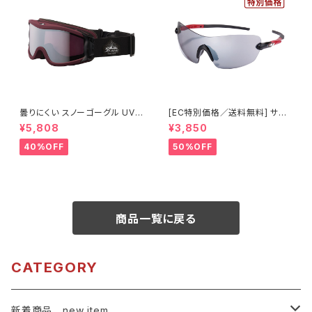
曇りにくい スノーゴーグル UVカ
[EC特別価格／送料無料] サン
ット ユニセックス スキー スノボ
グラス UVカット 【特価420】 紫
¥5,808
¥3,850
【OMW-785 MBG】 マットバー
外線対策 アウトドア ランニング
ガンディカラー シルバーミラー
ウォーキング サイクリング [AXE
40%OFF
50%OFF
紫外線対策 曇り止め加工 メガ
アックス]
ネ対応 ヘルメット対応 アジアン
フィット [AXE アックス]
商品一覧に戻る
CATEGORY
新着商品 new item