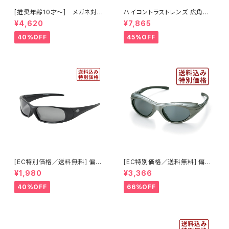
[推奨年齢10才～] メガネ対応
ハイコントラストレンズ 広角視
スノーゴーグル ダブルレンズ U
野モデル スノーゴーグル UVカ
¥4,620
¥7,865
Vカット スキー スノボ 【AX260
ット スキー スノボ 【AX888-W
-WD WT】 ホワイト ピンクレン
CM RE】 シャイニーブラック レ
40%OFF
45%OFF
ズ 曇りにくい 紫外線対策 アジ
ッドミラー 紫外線対策 曇りにく
アンフィット ジュニア レディース
い 曇り止め加工 大型メガネ対
[AXE アックス]
応 ヘルメット対応 アジアンフィ
ット [AXE アックス]
[EC特別価格／送料無料] 偏光
[EC特別価格／送料無料] 偏光
レンズ サングラス UVカット 【特
レンズ サイドガード付き サン
¥1,980
¥3,366
価1035】 紫外線対策 アウトド
グラス UVカット 【特価603】 紫
ア ランニング ウォーキング サイ
外線対策 アウトドア ランニング
40%OFF
66%OFF
クリング [AXE アックス]
ウォーキング サイクリング [AXE
アックス]