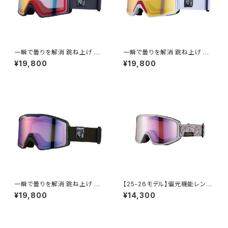
一瞬で曇りを解消 跳ね上げ ゴ
一瞬で曇りを解消 跳ね上げ ゴ
ーグル スキー スノボ 【AX900-
ーグル ハイコン スキー スノボ
¥19,800
¥19,800
WCM GY】 マットグレー レッド
【AX900-WCM WT】 マットホ
ミラー 換気機能 紫外線対策大
ワイト ゴールドミラー 換気機能
きいメガネ対応 ヘルメット対応
ハイコントラストレンズ 紫外線
アジアンフィット [AXE アック
対策大きいメガネ対応 ヘルメッ
ス]
ト対応 アジアンフィット [AXE
アックス]
一瞬で曇りを解消 跳ね上げ ゴ
【25-26モデル】偏光機能レンズ
ーグル スキー スノボ 【AX900-
使用 スノーゴーグル UVカット
¥19,800
¥14,300
WCM KH】 マットカーキ パープ
スキー スノボ 【AX800-XSP B
ルミラー 換気機能 紫外線対策
E】 マットウォームベージュ 偏光
大きいメガネ対応 ヘルメット対
レンズ パープルミラー 小顔でも
応 アジアンフィット [AXE アッ
フィット コンパクトサイズ 紫外