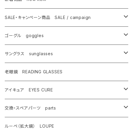
ゴーグル
SALE・キャンペーン商品 SALE / campaign
サングラス
SALE・特価商品
ゴーグル goggles
キャンペーン対象商品
メンズ Mens
サングラス sunglasses
AX900
レディース Ladies
偏光サングラス polarized
老眼鏡 READING GLASSES
AX800
AX800
ASP-495
ティーン Teen's
調光レンズ photochromic
アイキュア EYES CURE
AX888
OMW-785
ASP-217
AX290
ASPシリーズ
キッズ Kids
夜間運転適合モデル for night driving
大人用 For adults
交換・スペアパーツ parts
AX899
OMW-780
ASP-399
AX280
ドライブウェアレンズ
AX250-WD
サングラスタイプ
ハイコン High contrast
スポーツサングラス sports
子供用 For kids
先セル
ルーペ（拡大鏡） LOUPE