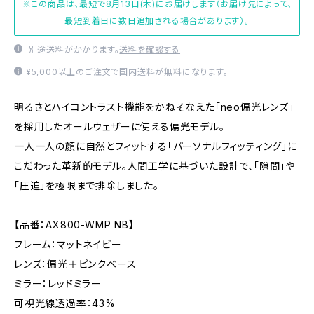
※この商品は、最短で8月13日(木)にお届けします（お届け先によって、
最短到着日に数日追加される場合があります）。
別途送料がかかります。
送料を確認する
¥5,000以上のご注文で国内送料が無料になります。
明るさとハイコントラスト機能をかねそなえた「neo偏光レンズ」
を採用したオールウェザーに使える偏光モデル。
一人一人の顔に自然とフィットする「パーソナルフィッティング」に
こだわった革新的モデル。人間工学に基づいた設計で、「隙間」や
「圧迫」を極限まで排除しました。
【品番：AX800-WMP NB】
フレーム：マットネイビー
レンズ：偏光＋ピンクベース
ミラー：レッドミラー
可視光線透過率：43%